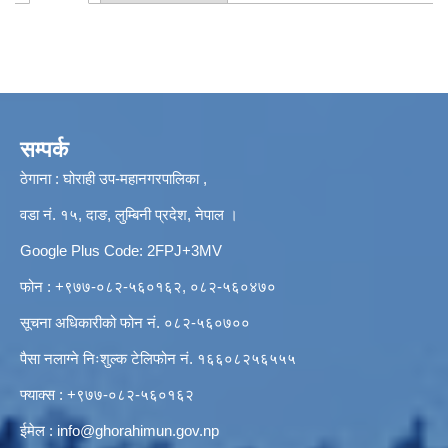
Primary tabs
सम्पर्क
ठेगाना : घोराही उप-महानगरपालिका ,
वडा नं. १५, दाङ, लुम्बिनी प्रदेश, नेपाल ।
Google Plus Code: 2FPJ+3MV
फोन : +९७७-०८२-५६०१६२, ०८२-५६०४७०
सूचना अधिकारीको फोन नं. ०८२-५६०७००
पैसा नलाग्ने निःशुल्क टेलिफोन नं. १६६०८२५६५५५
फ्याक्स : +९७७-०८२-५६०१६२
ईमेल :
info@ghorahimun.gov.np