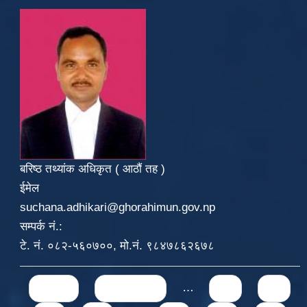
बरिष्ठ तथ्यांक अधिकृत ( आठौं तह )
ईमेल
suchana.adhikari@ghorahimun.gov.np
सम्पर्क नं.:
टे. नं. ०८२-५६०७००, मो.नं. ९८४७८६२६७८
Pages
« first
‹ previous
…
29
30