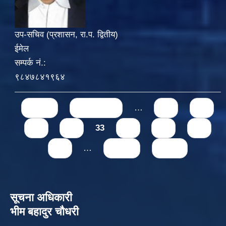
उप-सचिव (प्रशासन, रा.प. द्वितीय)
ईमेल
सम्पर्क नं.:
९८४७८४१९६४
Pages
« first
‹ previous
…
29
30
31
32
33
34
35
36
37
…
next ›
last »
सूचना अधिकारी
भीम बहादुर चौधरी