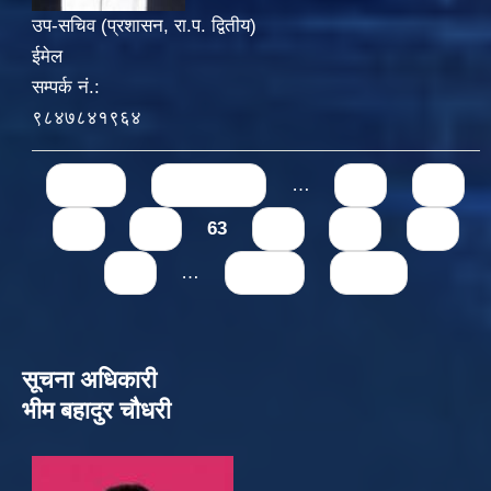
उप-सचिव (प्रशासन, रा.प. द्वितीय)
ईमेल
सम्पर्क नं.:
९८४७८४१९६४
Pages
« first
‹ previous
…
59
60
61
62
63
64
65
66
67
…
next ›
last »
सूचना अधिकारी
भीम बहादुर चौधरी