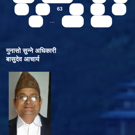
61
62
63
64
65
66
67
…
next ›
last »
गुनासो सुन्‍ने अधिकारी
बासुदेव आचार्य