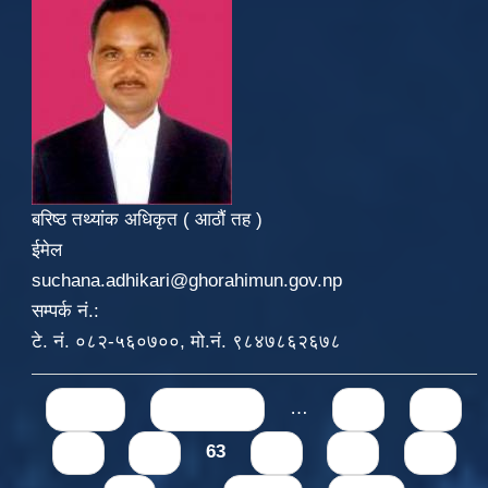
बरिष्ठ तथ्यांक अधिकृत ( आठौं तह )
ईमेल
suchana.adhikari@ghorahimun.gov.np
सम्पर्क नं.:
टे. नं. ०८२-५६०७००, मो.नं. ९८४७८६२६७८
Pages
« first
‹ previous
…
59
60
61
62
63
64
65
66