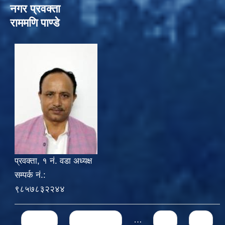
नगर प्रवक्ता
राममणि पाण्डे
प्रवक्ता, १ नं. वडा अध्यक्ष
सम्पर्क नं.:
९८५७८३२२४४
Pages
« first
‹ previous
…
59
60