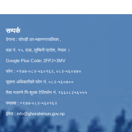
सम्पर्क
ठेगाना : घोराही उप-महानगरपालिका ,
वडा नं. १५, दाङ, लुम्बिनी प्रदेश, नेपाल ।
Google Plus Code: 2FPJ+3MV
फोन : +९७७-०८२-५६०१६२, ०८२-५६०४७०
सूचना अधिकारीको फोन नं. ०८२-५६०७००
पैसा नलाग्ने निःशुल्क टेलिफोन नं. १६६०८२५६५५५
फ्याक्स : +९७७-०८२-५६०१६२
ईमेल :
info@ghorahimun.gov.np