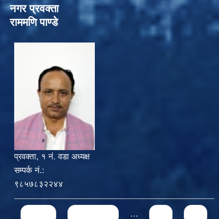
नगर प्रवक्ता
राममणि पाण्डे
प्रवक्ता, १ नं. वडा अध्यक्ष
सम्पर्क नं.:
९८५७८३२२४४
Pages
« first
‹ previous
…
71
72