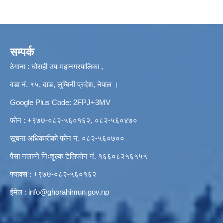
सम्पर्क
ठेगाना : घोराही उप-महानगरपालिका ,
वडा नं. १५, दाङ, लुम्बिनी प्रदेश, नेपाल ।
Google Plus Code: 2FPJ+3MV
फोन : +९७७-०८२-५६०१६२, ०८२-५६०४७०
सूचना अधिकारीको फोन नं. ०८२-५६०७००
पैसा नलाग्ने निःशुल्क टेलिफोन नं. १६६०८२५६५५५
फ्याक्स : +९७७-०८२-५६०१६२
ईमेल :
info@ghorahimun.gov.np