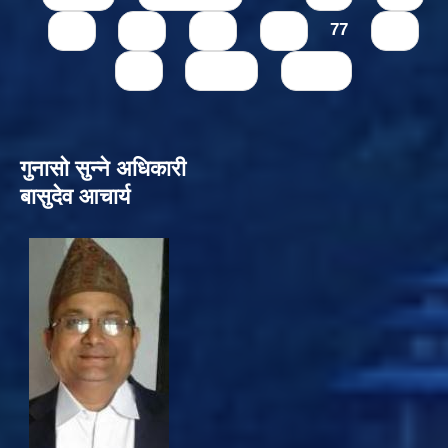
73
74
75
76
77
78
79
next ›
last »
गुनासो सुन्‍ने अधिकारी
बासुदेव आचार्य