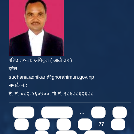
बरिष्ठ तथ्यांक अधिकृत ( आठौं तह )
ईमेल
suchana.adhikari@ghorahimun.gov.np
सम्पर्क नं.:
टे. नं. ०८२-५६०७००, मो.नं. ९८४७८६२६७८
Pages
« first
‹ previous
…
71
72
73
74
75
76
77
78