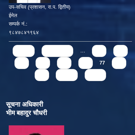
उप-सचिव (प्रशासन, रा.प. द्वितीय)
ईमेल
सम्पर्क नं.:
९८४७८४१९६४
Pages
« first
‹ previous
…
71
72
73
74
75
76
77
78
79
next ›
last »
सूचना अधिकारी
भीम बहादुर चौधरी