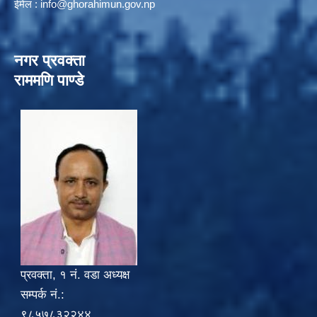
ईमेल :
info@ghorahimun.gov.np
नगर प्रवक्ता
राममणि पाण्डे
प्रवक्ता, १ नं. वडा अध्यक्ष
सम्पर्क नं.:
९८५७८३२२४४