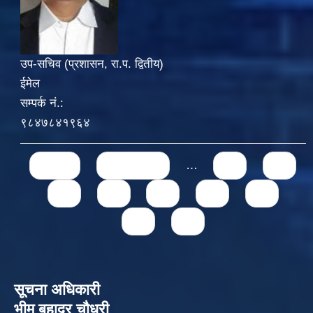
उप-सचिव (प्रशासन, रा.प. द्वितीय)
ईमेल
सम्पर्क नं.:
९८४७८४१९६४
Pages
« first
‹ previous
…
71
72
73
74
75
76
77
78
79
सूचना अधिकारी
भीम बहादुर चौधरी