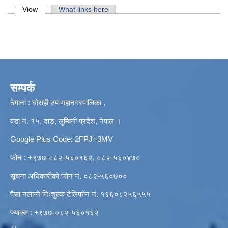
Primary tabs
View
(active tab)
What links here
सम्पर्क
ठेगाना : घोराही उप-महानगरपालिका ,
वडा नं. १५, दाङ, लुम्बिनी प्रदेश, नेपाल ।
Google Plus Code: 2FPJ+3MV
फोन : +९७७-०८२-५६०१६२, ०८२-५६०४७०
सूचना अधिकारीको फोन नं. ०८२-५६०७००
पैसा नलाग्ने निःशुल्क टेलिफोन नं. १६६०८२५६५५५
फ्याक्स : +९७७-०८२-५६०१६२