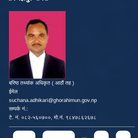
बरिष्ठ तथ्यांक अधिकृत ( आठौं तह )
ईमेल
suchana.adhikari@ghorahimun.gov.np
सम्पर्क नं.:
टे. नं. ०८२-५६०७००, मो.नं. ९८४७८६२६७८
Pages
« first
‹ previous
…
71
72