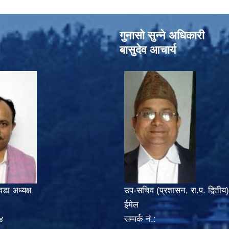
गुनासो सुन्‍ने अधिकारी
बासुदेव आचार्य
वडा अध्यक्ष
उप-सचिव (प्रशासन, रा.प. द्वितीय)
ईमेल
४
सम्पर्क नं.: