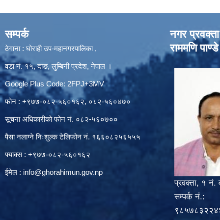
सम्पर्क
नगर प्रवक्ता
राममणि पाण्डे
ठेगाना : घोराही उप-महानगरपालिका ,
वडा नं. १५, दाङ, लुम्बिनी प्रदेश, नेपाल ।
Google Plus Code: 2FPJ+3MV
फोन : +९७७-०८२-५६०१६२, ०८२-५६०४७०
सूचना अधिकारीको फोन नं. ०८२-५६०७००
पैसा नलाग्ने निःशुल्क टेलिफोन नं. १६६०८२५६५५५
फ्याक्स : +९७७-०८२-५६०१६२
ईमेल :
info@ghorahimun.gov.np
प्रवक्ता, १ नं. 
सम्पर्क नं.:
९८५७८३२२४