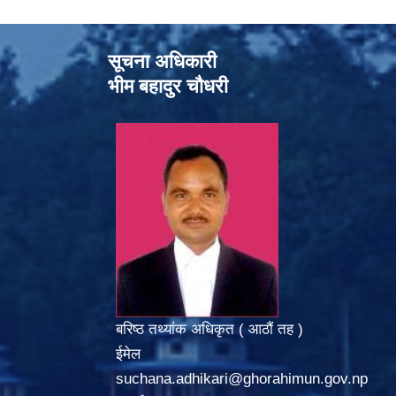
सूचना अधिकारी
भीम बहादुर चौधरी
बरिष्ठ तथ्यांक अधिकृत ( आठौं तह )
ईमेल
suchana.adhikari@ghorahimun.gov.np