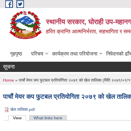
Skip to main content
स्थानीय सरकार, घोराही उप-महानग
हरित क्रान्ति आत्मनिर्भरता, सहभागिता र स
गृहपृष्ठ
परिचय
कार्यक्रम तथा परियोजना
निवेदनको ढाँ
सूचना
You are here
Home
» पाचौं मेयर कप फुटबल प्रतियोगिता २०७९ को खेल तालिका (मिति २०७९/०९/१
पाचौं मेयर कप फुटबल प्रतियोगिता २०७९ को खेल ताल
खेल तालिका.pdf
Primary tabs
View
(active tab)
What links here