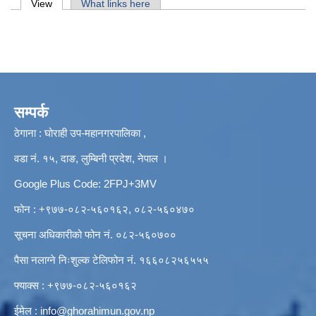
Primary tabs
View
(active tab)
What links here
सम्पर्क
ठेगाना : घोराही उप-महानगरपालिका ,
वडा नं. १५, दाङ, लुम्बिनी प्रदेश, नेपाल ।
Google Plus Code: 2FPJ+3MV
फोन : +९७७-०८२-५६०१६२, ०८२-५६०४७०
सूचना अधिकारीको फोन नं. ०८२-५६०७००
पैसा नलाग्ने निःशुल्क टेलिफोन नं. १६६०८२५६५५५
फ्याक्स : +९७७-०८२-५६०१६२
ईमेल :
info@ghorahimun.gov.np