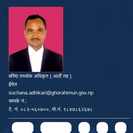
बरिष्ठ तथ्यांक अधिकृत ( आठौं तह )
ईमेल
suchana.adhikari@ghorahimun.gov.np
सम्पर्क नं.:
टे. नं. ०८२-५६०७००, मो.नं. ९८४७८६२६७८
Pages
« first
‹ previous
1
2
3