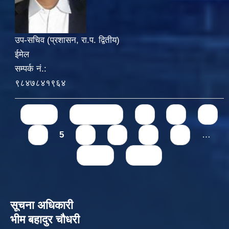
उप-सचिव (प्रशासन, रा.प. द्वितीय)
ईमेल
सम्पर्क नं.:
९८४७८४१९६४
Pages
« first
‹ previous
1
2
3
4
5
6
7
8
9
…
next ›
last »
सूचना अधिकारी
भीम बहादुर चौधरी