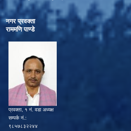
नगर प्रवक्ता
राममणि पाण्डे
प्रवक्ता, १ नं. वडा अध्यक्ष
सम्पर्क नं.:
९८५७८३२२४४