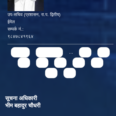
उप-सचिव (प्रशासन, रा.प. द्वितीय)
ईमेल
सम्पर्क नं.:
९८४७८४१९६४
Pages
« first
‹ previous
…
71
72
73
74
75
76
77
78
79
सूचना अधिकारी
भीम बहादुर चौधरी