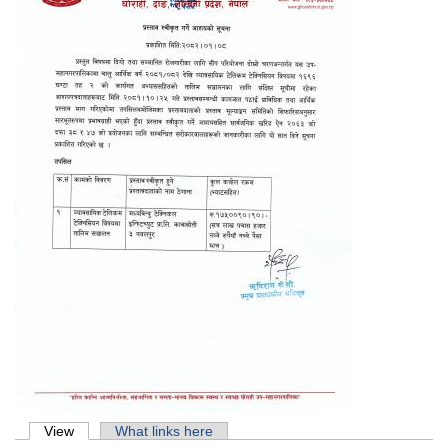
Primary tabs
View
(active tab)
What links here