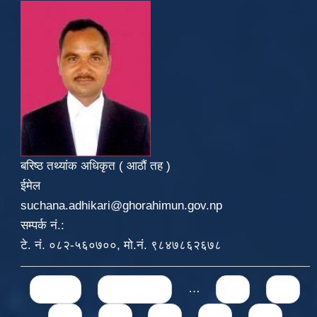
बरिष्ठ तथ्यांक अधिकृत ( आठौं तह )
ईमेल
suchana.adhikari@ghorahimun.gov.np
सम्पर्क नं.:
टे. नं. ०८२-५६०७००, मो.नं. ९८४७८६२६७८
Pages
« first
‹ previous
…
71
72