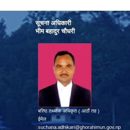
सूचना अधिकारी
भीम बहादुर चौधरी
बरिष्ठ तथ्यांक अधिकृत ( आठौं तह )
ईमेल
suchana.adhikari@ghorahimun.gov.np