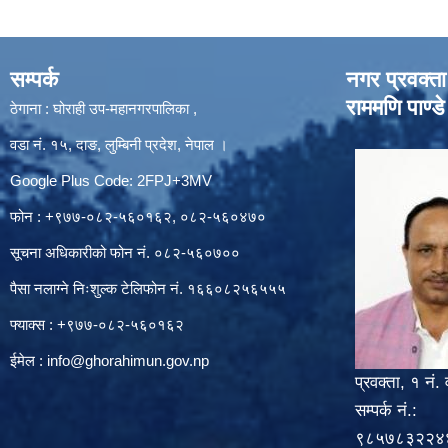
सम्पर्क
नगर प्रवक्ता
राममणि पाण्डे
ठेगाना : घोराही उप-महानगरपालिका ,
वडा नं. १५, दाङ, लुम्बिनी प्रदेश, नेपाल ।
Google Plus Code: 2FPJ+3MV
फोन : +९७७-०८२-५६०१६२, ०८२-५६०४७०
सूचना अधिकारीको फोन नं. ०८२-५६०७००
पैसा नलाग्ने निःशुल्क टेलिफोन नं. १६६०८२५६५५५
फ्याक्स : +९७७-०८२-५६०१६२
ईमेल :
info@ghorahimun.gov.np
प्रवक्ता, १ नं. 
सम्पर्क नं.:
९८५७८३२२४