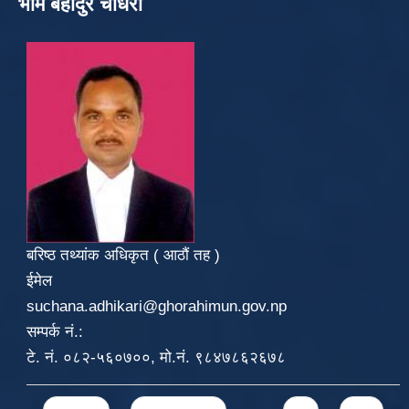
भीम बहादुर चौधरी
बरिष्ठ तथ्यांक अधिकृत ( आठौं तह )
ईमेल
suchana.adhikari@ghorahimun.gov.np
सम्पर्क नं.:
टे. नं. ०८२-५६०७००, मो.नं. ९८४७८६२६७८