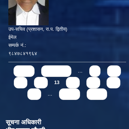
उप-सचिव (प्रशासन, रा.प. द्वितीय)
ईमेल
सम्पर्क नं.:
९८४७८४१९६४
Pages
« first
‹ previous
…
9
10
11
12
13
14
15
16
17
…
next ›
last »
सूचना अधिकारी