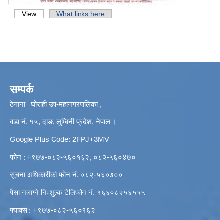
Primary tabs
View
(active tab)
What links here
सम्पर्क
ठेगाना : घोराही उप-महानगरपालिका ,
वडा नं. १५, दाङ, लुम्बिनी प्रदेश, नेपाल ।
Google Plus Code: 2FPJ+3MV
फोन : +९७७-०८२-५६०१६२, ०८२-५६०४७०
सूचना अधिकारीको फोन नं. ०८२-५६०७००
पैसा नलाग्ने निःशुल्क टेलिफोन नं. १६६०८२५६५५५
फ्याक्स : +९७७-०८२-५६०१६२