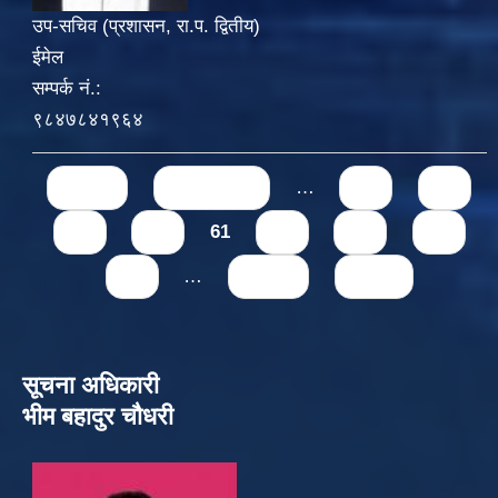
उप-सचिव (प्रशासन, रा.प. द्वितीय)
ईमेल
सम्पर्क नं.:
९८४७८४१९६४
Pages
« first
‹ previous
…
57
58
59
60
61
62
63
64
65
…
next ›
last »
सूचना अधिकारी
भीम बहादुर चौधरी