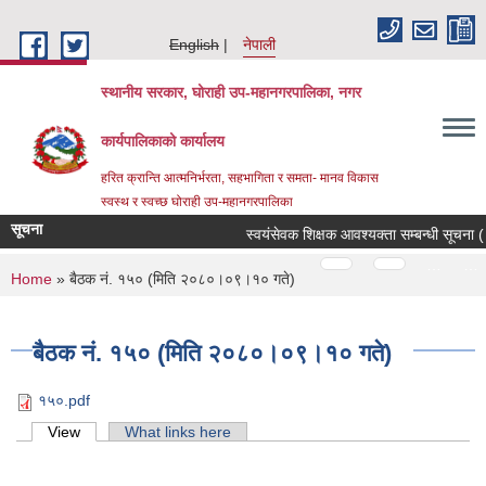
Skip to main content
English
नेपाली
स्थानीय सरकार, घोराही उप-महानगरपालिका, नगर
कार्यपालिकाको कार्यालय
हरित क्रान्ति आत्मनिर्भरता, सहभागिता र समता- मानव विकास
स्वस्थ र स्वच्छ घोराही उप-महानगरपालिका
सूचना
स्वयंसेवक शिक्षक आवश्यक्ता सम्बन्धी सूचना (
Pages
…
…
You are here
Home
» बैठक नं. १५० (मिति २०८०।०९।१० गते)
बैठक नं. १५० (मिति २०८०।०९।१० गते)
१५०.pdf
Primary tabs
View
(active tab)
What links here