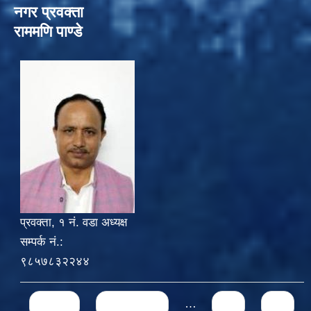
नगर प्रवक्ता
राममणि पाण्डे
प्रवक्ता, १ नं. वडा अध्यक्ष
सम्पर्क नं.:
९८५७८३२२४४
Pages
« first
‹ previous
…
57
58