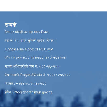
सम्पर्क
ठेगाना : घोराही उप-महानगरपालिका ,
वडा नं. १५, दाङ, लुम्बिनी प्रदेश, नेपाल ।
Google Plus Code: 2FPJ+3MV
फोन : +९७७-०८२-५६०१६२, ०८२-५६०४७०
सूचना अधिकारीको फोन नं. ०८२-५६०७००
पैसा नलाग्ने निःशुल्क टेलिफोन नं. १६६०८२५६५५५
फ्याक्स : +९७७-०८२-५६०१६२
ईमेल :
info@ghorahimun.gov.np