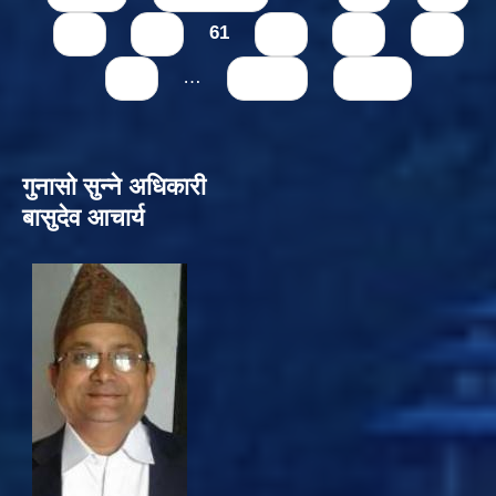
59
60
61
62
63
64
65
…
next ›
last »
गुनासो सुन्‍ने अधिकारी
बासुदेव आचार्य