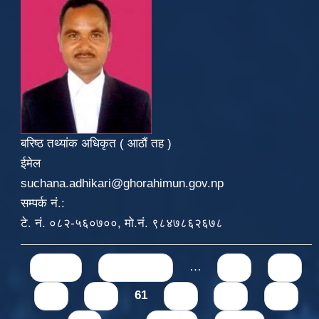
बरिष्ठ तथ्यांक अधिकृत ( आठौं तह )
ईमेल
suchana.adhikari@ghorahimun.gov.np
सम्पर्क नं.:
टे. नं. ०८२-५६०७००, मो.नं. ९८४७८६२६७८
Pages
« first
‹ previous
…
57
58
59
60
61
62
63
64