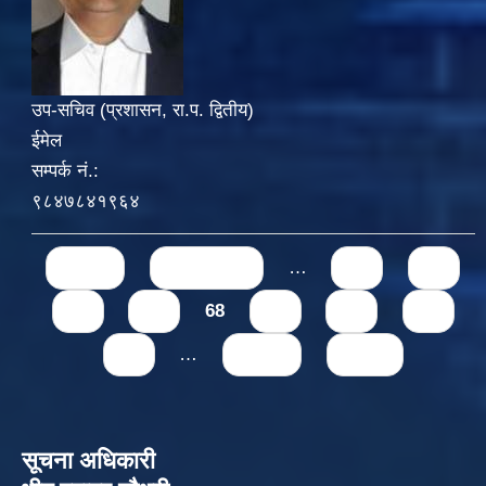
उप-सचिव (प्रशासन, रा.प. द्वितीय)
ईमेल
सम्पर्क नं.:
९८४७८४१९६४
Pages
« first
‹ previous
…
64
65
66
67
68
69
70
71
72
…
next ›
last »
सूचना अधिकारी