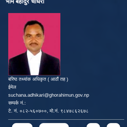
भीम बहादुर चौधरी
बरिष्ठ तथ्यांक अधिकृत ( आठौं तह )
ईमेल
suchana.adhikari@ghorahimun.gov.np
सम्पर्क नं.:
टे. नं. ०८२-५६०७००, मो.नं. ९८४७८६२६७८