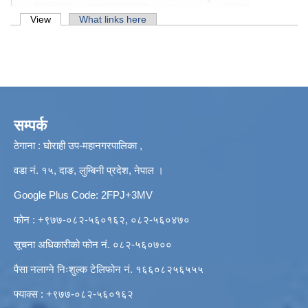
Primary tabs
View
(active tab)
What links here
सम्पर्क
ठेगाना : घोराही उप-महानगरपालिका ,
वडा नं. १५, दाङ, लुम्बिनी प्रदेश, नेपाल ।
Google Plus Code: 2FPJ+3MV
फोन : +९७७-०८२-५६०१६२, ०८२-५६०४७०
सूचना अधिकारीको फोन नं. ०८२-५६०७००
पैसा नलाग्ने निःशुल्क टेलिफोन नं. १६६०८२५६५५५
फ्याक्स : +९७७-०८२-५६०१६२