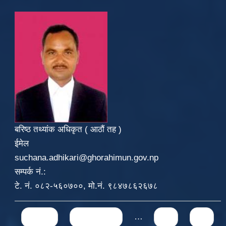
बरिष्ठ तथ्यांक अधिकृत ( आठौं तह )
ईमेल
suchana.adhikari@ghorahimun.gov.np
सम्पर्क नं.:
टे. नं. ०८२-५६०७००, मो.नं. ९८४७८६२६७८
Pages
« first
‹ previous
…
71
72