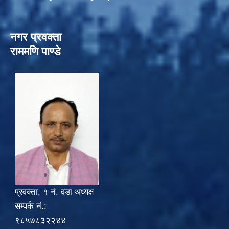
नगर प्रवक्ता
राममणि पाण्डे
प्रवक्ता, १ नं. वडा अध्यक्ष
सम्पर्क नं.:
९८५७८३२२४४