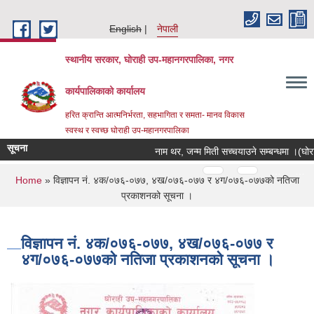
Skip to main content
English
नेपाली
स्थानीय सरकार, घोराही उप-महानगरपालिका, नगर
कार्यपालिकाको कार्यालय
हरित क्रान्ति आत्मनिर्भरता, सहभागिता र समता- मानव विकास
स्वस्थ र स्वच्छ घोराही उप-महानगरपालिका
सूचना
नाम थर, जन्म मिती सच्चयाउने सम्बन्धमा ।(घोराहीम
Pages
…
…
You are here
Home
» विज्ञापन नं. ४क/०७६-०७७, ४ख/०७६-०७७ र ४ग/०७६-०७७को नतिजा
प्रकाशनको सूचना ।
विज्ञापन नं. ४क/०७६-०७७, ४ख/०७६-०७७ र
४ग/०७६-०७७को नतिजा प्रकाशनको सूचना ।