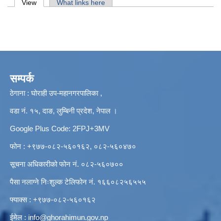
Primary tabs
View
(active tab)
What links here
सम्पर्क
ठेगाना : घोराही उप-महानगरपालिका ,
वडा नं. १५, दाङ, लुम्बिनी प्रदेश, नेपाल ।
Google Plus Code: 2FPJ+3MV
फोन : +९७७-०८२-५६०१६२, ०८२-५६०४७०
सूचना अधिकारीको फोन नं. ०८२-५६०७००
पैसा नलाग्ने निःशुल्क टेलिफोन नं. १६६०८२५६५५५
फ्याक्स : +९७७-०८२-५६०१६२
ईमेल :
info@ghorahimun.gov.np