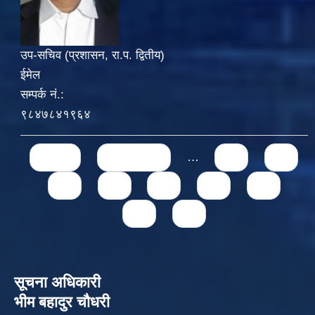
उप-सचिव (प्रशासन, रा.प. द्वितीय)
ईमेल
सम्पर्क नं.:
९८४७८४१९६४
Pages
« first
‹ previous
…
71
72
73
74
75
76
77
78
79
सूचना अधिकारी
भीम बहादुर चौधरी