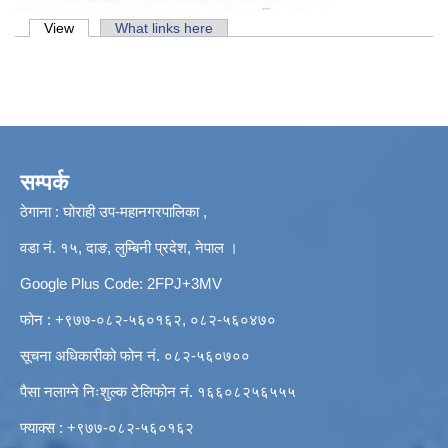
Primary tabs
View
(active tab)
What links here
सम्पर्क
ठेगाना : घोराही उप-महानगरपालिका ,
वडा नं. १५, दाङ, लुम्बिनी प्रदेश, नेपाल ।
Google Plus Code: 2FPJ+3MV
फोन : +९७७-०८२-५६०१६२, ०८२-५६०४७०
सूचना अधिकारीको फोन नं. ०८२-५६०७००
पैसा नलाग्ने निःशुल्क टेलिफोन नं. १६६०८२५६५५५
फ्याक्स : +९७७-०८२-५६०१६२