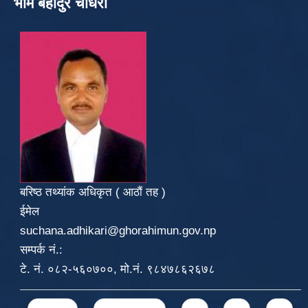
भीम बहादुर चौधरी
बरिष्ठ तथ्यांक अधिकृत ( आठौं तह )
ईमेल
suchana.adhikari@ghorahimun.gov.np
सम्पर्क नं.:
टे. नं. ०८२-५६०७००, मो.नं. ९८४७८६२६७८