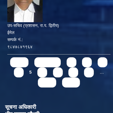
उप-सचिव (प्रशासन, रा.प. द्वितीय)
ईमेल
सम्पर्क नं.:
९८४७८४१९६४
Pages
« first
‹ previous
1
2
3
4
5
6
7
8
9
…
next ›
last »
सूचना अधिकारी