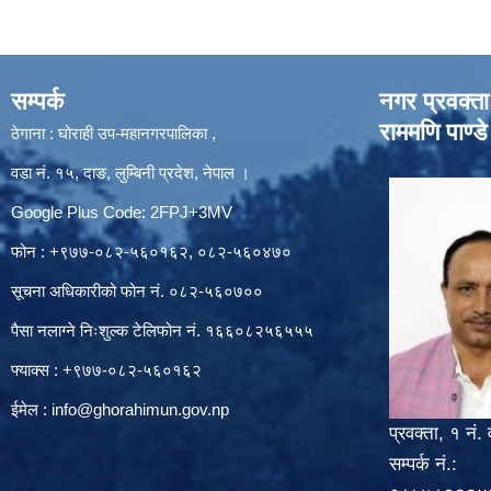
सम्पर्क
नगर प्रवक्ता
राममणि पाण्डे
ठेगाना : घोराही उप-महानगरपालिका ,
वडा नं. १५, दाङ, लुम्बिनी प्रदेश, नेपाल ।
Google Plus Code: 2FPJ+3MV
फोन : +९७७-०८२-५६०१६२, ०८२-५६०४७०
सूचना अधिकारीको फोन नं. ०८२-५६०७००
पैसा नलाग्ने निःशुल्क टेलिफोन नं. १६६०८२५६५५५
फ्याक्स : +९७७-०८२-५६०१६२
ईमेल :
info@ghorahimun.gov.np
प्रवक्ता, १ नं. 
सम्पर्क नं.: