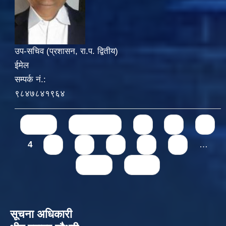
उप-सचिव (प्रशासन, रा.प. द्वितीय)
ईमेल
सम्पर्क नं.:
९८४७८४१९६४
Pages
« first
‹ previous
1
2
3
4
5
6
7
8
9
…
next ›
last »
सूचना अधिकारी