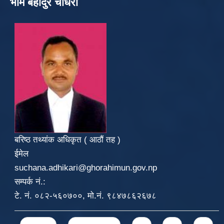
भीम बहादुर चौधरी
बरिष्ठ तथ्यांक अधिकृत ( आठौं तह )
ईमेल
suchana.adhikari@ghorahimun.gov.np
सम्पर्क नं.:
टे. नं. ०८२-५६०७००, मो.नं. ९८४७८६२६७८