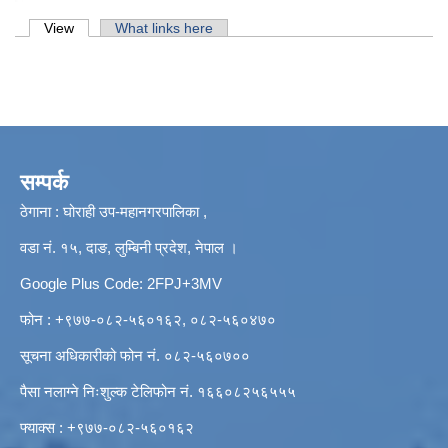
Primary tabs
View
(active tab)
What links here
सम्पर्क
ठेगाना : घोराही उप-महानगरपालिका ,
वडा नं. १५, दाङ, लुम्बिनी प्रदेश, नेपाल ।
Google Plus Code: 2FPJ+3MV
फोन : +९७७-०८२-५६०१६२, ०८२-५६०४७०
सूचना अधिकारीको फोन नं. ०८२-५६०७००
पैसा नलाग्ने निःशुल्क टेलिफोन नं. १६६०८२५६५५५
फ्याक्स : +९७७-०८२-५६०१६२