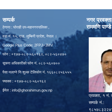
सम्पर्क
नगर प्रवक्ता
राममणि पाण्डे
ठेगाना : घोराही उप-महानगरपालिका ,
वडा नं. १५, दाङ, लुम्बिनी प्रदेश, नेपाल ।
Google Plus Code: 2FPJ+3MV
फोन : +९७७-०८२-५६०१६२, ०८२-५६०४७०
सूचना अधिकारीको फोन नं. ०८२-५६०७००
पैसा नलाग्ने निःशुल्क टेलिफोन नं. १६६०८२५६५५५
फ्याक्स : +९७७-०८२-५६०१६२
ईमेल :
info@ghorahimun.gov.np
प्रवक्ता, १ नं. 
सम्पर्क नं.:
९८५७८३२२४