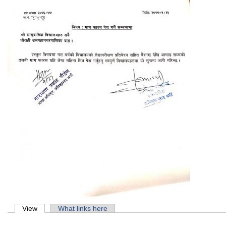
Primary tabs
View
(active tab)
What links here