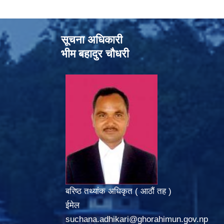
सूचना अधिकारी
भीम बहादुर चौधरी
बरिष्ठ तथ्यांक अधिकृत ( आठौं तह )
ईमेल
suchana.adhikari@ghorahimun.gov.np