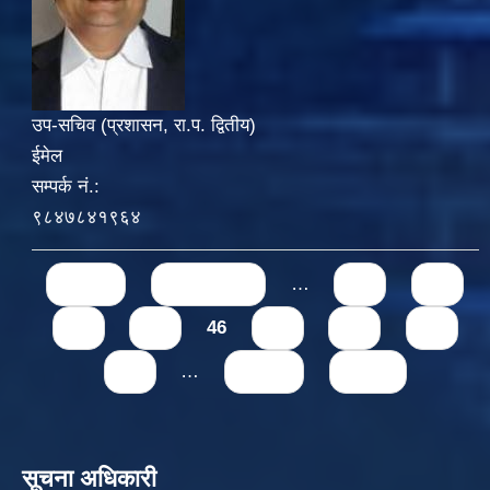
उप-सचिव (प्रशासन, रा.प. द्वितीय)
ईमेल
सम्पर्क नं.:
९८४७८४१९६४
Pages
« first
‹ previous
…
42
43
44
45
46
47
48
49
50
…
next ›
last »
सूचना अधिकारी