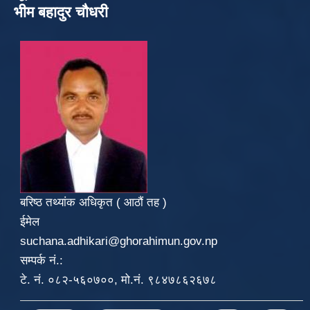
भीम बहादुर चौधरी
बरिष्ठ तथ्यांक अधिकृत ( आठौं तह )
ईमेल
suchana.adhikari@ghorahimun.gov.np
सम्पर्क नं.:
टे. नं. ०८२-५६०७००, मो.नं. ९८४७८६२६७८