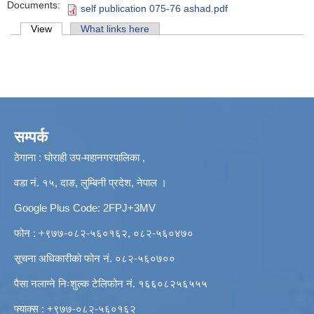
Documents:
self publication 075-76 ashad.pdf
Primary tabs
View
(active tab)
What links here
सम्पर्क
ठेगाना : घोराही उप-महानगरपालिका ,
वडा नं. १५, दाङ, लुम्बिनी प्रदेश, नेपाल ।
Google Plus Code: 2FPJ+3MV
फोन : +९७७-०८२-५६०१६२, ०८२-५६०४७०
सूचना अधिकारीको फोन नं. ०८२-५६०७००
पैसा नलाग्ने निःशुल्क टेलिफोन नं. १६६०८२५६५५५
फ्याक्स : +९७७-०८२-५६०१६२