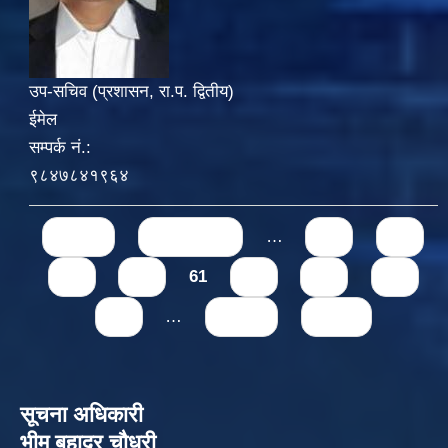
उप-सचिव (प्रशासन, रा.प. द्वितीय)
ईमेल
सम्पर्क नं.:
९८४७८४१९६४
Pages
« first
‹ previous
…
57
58
59
60
61
62
63
64
65
…
next ›
last »
सूचना अधिकारी
भीम बहादुर चौधरी