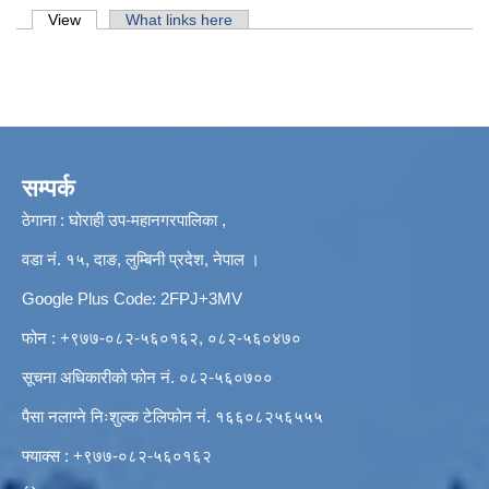
Primary tabs
View
(active tab)
What links here
सम्पर्क
ठेगाना : घोराही उप-महानगरपालिका ,
वडा नं. १५, दाङ, लुम्बिनी प्रदेश, नेपाल ।
Google Plus Code: 2FPJ+3MV
फोन : +९७७-०८२-५६०१६२, ०८२-५६०४७०
सूचना अधिकारीको फोन नं. ०८२-५६०७००
पैसा नलाग्ने निःशुल्क टेलिफोन नं. १६६०८२५६५५५
फ्याक्स : +९७७-०८२-५६०१६२