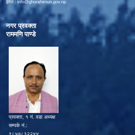
ईमेल :
info@ghorahimun.gov.np
नगर प्रवक्ता
राममणि पाण्डे
प्रवक्ता, १ नं. वडा अध्यक्ष
सम्पर्क नं.:
९८५७८३२२४४