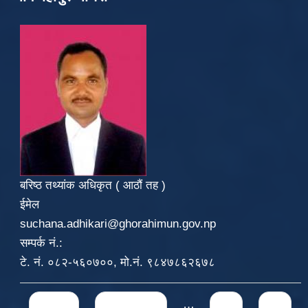
बरिष्ठ तथ्यांक अधिकृत ( आठौं तह )
ईमेल
suchana.adhikari@ghorahimun.gov.np
सम्पर्क नं.:
टे. नं. ०८२-५६०७००, मो.नं. ९८४७८६२६७८
Pages
« first
‹ previous
…
57
58