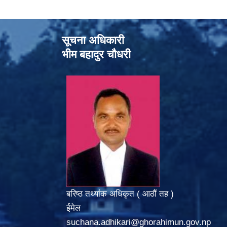
सूचना अधिकारी
भीम बहादुर चौधरी
बरिष्ठ तथ्यांक अधिकृत ( आठौं तह )
ईमेल
suchana.adhikari@ghorahimun.gov.np