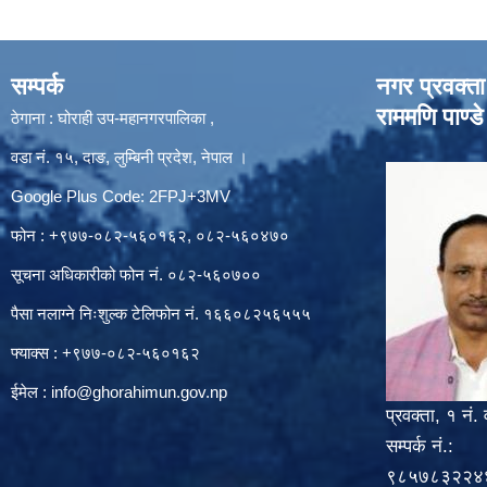
सम्पर्क
नगर प्रवक्ता
राममणि पाण्डे
ठेगाना : घोराही उप-महानगरपालिका ,
वडा नं. १५, दाङ, लुम्बिनी प्रदेश, नेपाल ।
Google Plus Code: 2FPJ+3MV
फोन : +९७७-०८२-५६०१६२, ०८२-५६०४७०
सूचना अधिकारीको फोन नं. ०८२-५६०७००
पैसा नलाग्ने निःशुल्क टेलिफोन नं. १६६०८२५६५५५
फ्याक्स : +९७७-०८२-५६०१६२
ईमेल :
info@ghorahimun.gov.np
प्रवक्ता, १ नं. 
सम्पर्क नं.:
९८५७८३२२४