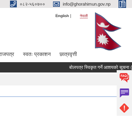
०८२-५६०७००
info@ghorahimun.gov.np
English
नेपाली
राजपत्र
स्वतः प्रकाशन
छात्रवृत्ती
बोलपत्र स्विकृत गर्ने आशयको सूचना ( म
Pages