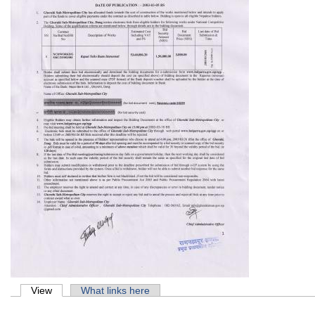
Primary tabs
View
(active tab)
What links here