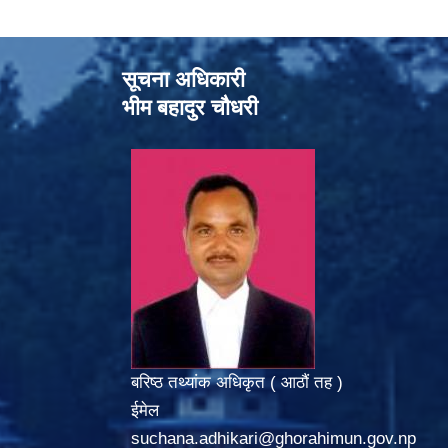
सूचना अधिकारी
भीम बहादुर चौधरी
बरिष्ठ तथ्यांक अधिकृत ( आठौं तह )
ईमेल
suchana.adhikari@ghorahimun.gov.np