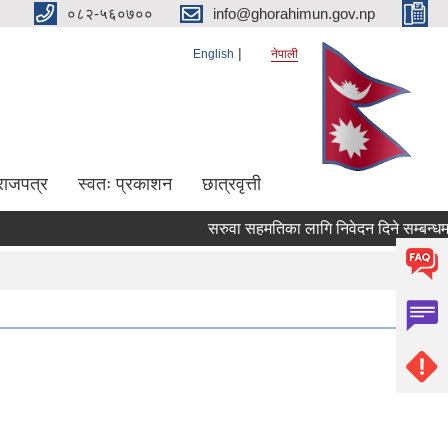
०८२-५६०७००
info@ghorahimun.gov.np
English
नेपाली
राजपत्र
स्वतः प्रकाशन
छात्रवृत्ती
सरुवा सहमतिका लागि निवेदन दिने सम्बन्धमा 
Pages