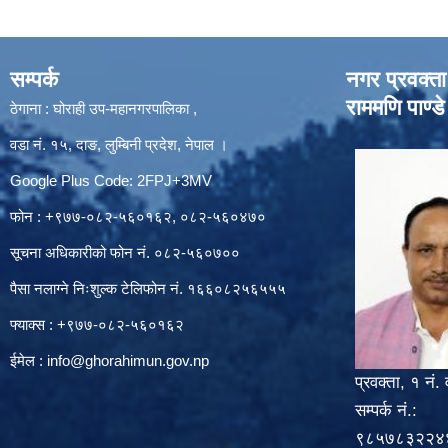
सम्पर्क
नगर प्रवक्ता
राममणि पाण्डे
ठेगाना : घोराही उप-महानगरपालिका ,
वडा नं. १५, दाङ, लुम्बिनी प्रदेश, नेपाल ।
Google Plus Code: 2FPJ+3MV
फोन : +९७७-०८२-५६०१६२, ०८२-५६०४७०
सूचना अधिकारीको फोन नं. ०८२-५६०७००
पैसा नलाग्ने निःशुल्क टेलिफोन नं. १६६०८२५६५५५
फ्याक्स : +९७७-०८२-५६०१६२
ईमेल :
info@ghorahimun.gov.np
प्रवक्ता, १ नं. 
सम्पर्क नं.:
९८५७८३२२४