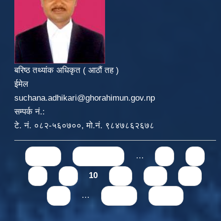
बरिष्ठ तथ्यांक अधिकृत ( आठौं तह )
ईमेल
suchana.adhikari@ghorahimun.gov.np
सम्पर्क नं.:
टे. नं. ०८२-५६०७००, मो.नं. ९८४७८६२६७८
Pages
« first
‹ previous
…
6
7
8
9
10
11
12
13
14
…
next ›
last »