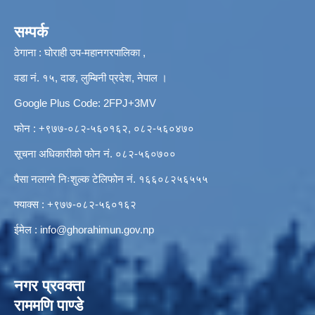
सम्पर्क
ठेगाना : घोराही उप-महानगरपालिका ,
वडा नं. १५, दाङ, लुम्बिनी प्रदेश, नेपाल ।
Google Plus Code: 2FPJ+3MV
फोन : +९७७-०८२-५६०१६२, ०८२-५६०४७०
सूचना अधिकारीको फोन नं. ०८२-५६०७००
पैसा नलाग्ने निःशुल्क टेलिफोन नं. १६६०८२५६५५५
फ्याक्स : +९७७-०८२-५६०१६२
ईमेल :
info@ghorahimun.gov.np
नगर प्रवक्ता
राममणि पाण्डे