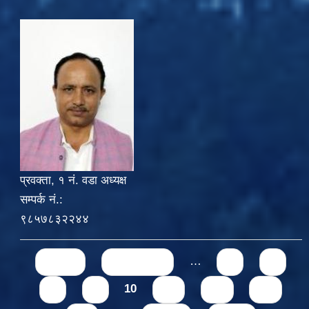
प्रवक्ता, १ नं. वडा अध्यक्ष
सम्पर्क नं.:
९८५७८३२२४४
Pages
« first
‹ previous
…
6
7
8
9
10
11
12
13