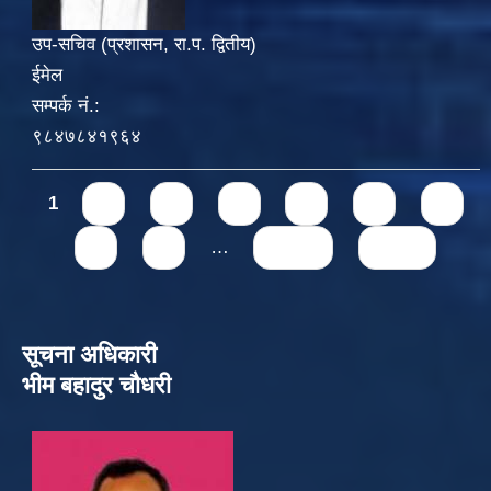
उप-सचिव (प्रशासन, रा.प. द्वितीय)
ईमेल
सम्पर्क नं.:
९८४७८४१९६४
Pages
1
2
3
4
5
6
7
8
9
…
next ›
last »
सूचना अधिकारी
भीम बहादुर चौधरी