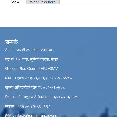
Primary tabs
View
(active tab)
What links here
सम्पर्क
ठेगाना : घोराही उप-महानगरपालिका ,
वडा नं. १५, दाङ, लुम्बिनी प्रदेश, नेपाल ।
Google Plus Code: 2FPJ+3MV
फोन : +९७७-०८२-५६०१६२, ०८२-५६०४७०
सूचना अधिकारीको फोन नं. ०८२-५६०७००
पैसा नलाग्ने निःशुल्क टेलिफोन नं. १६६०८२५६५५५
फ्याक्स : +९७७-०८२-५६०१६२
ईमेल :
info@ghorahimun.gov.np