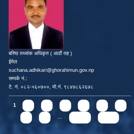
बरिष्ठ तथ्यांक अधिकृत ( आठौं तह )
ईमेल
suchana.adhikari@ghorahimun.gov.np
सम्पर्क नं.:
टे. नं. ०८२-५६०७००, मो.नं. ९८४७८६२६७८
Pages
1
2
3
4
5
6
7
8
9
…
next ›
last »