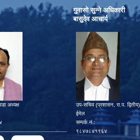
गुनासो सुन्‍ने अधिकारी
बासुदेव आचार्य
वडा अध्यक्ष
उप-सचिव (प्रशासन, रा.प. द्वितीय)
ईमेल
४
सम्पर्क नं.:
९८४७८४१९६४