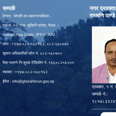
सम्पर्क
नगर प्रवक्ता
राममणि पाण्डे
ठेगाना : घोराही उप-महानगरपालिका ,
वडा नं. १५, दाङ, लुम्बिनी प्रदेश, नेपाल ।
Google Plus Code: 2FPJ+3MV
फोन : +९७७-०८२-५६०१६२, ०८२-५६०४७०
सूचना अधिकारीको फोन नं. ०८२-५६०७००
पैसा नलाग्ने निःशुल्क टेलिफोन नं. १६६०८२५६५५५
फ्याक्स : +९७७-०८२-५६०१६२
ईमेल :
info@ghorahimun.gov.np
प्रवक्ता, १ नं. 
सम्पर्क नं.:
९८५७८३२२४
Pages