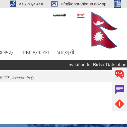
०८२-५६०७००
info@ghorahimun.gov.np
English
नेपाली
राजपत्र
स्वतः प्रकाशन
छात्रवृत्ती
Invitation for Bids ( Date of publ
Pages
ोराही मिति, २०७९/०५/१९)