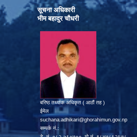
सूचना अधिकारी
भीम बहादुर चौधरी
बरिष्ठ तथ्यांक अधिकृत ( आठौं तह )
ईमेल
suchana.adhikari@ghorahimun.gov.np
सम्पर्क नं.:
टे. नं. ०८२-५६०७००, मो.नं. ९८४७८६२६७८