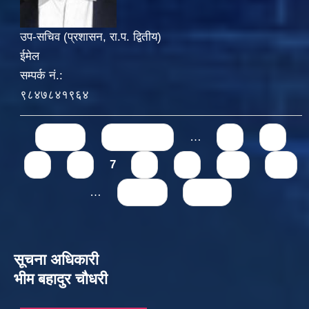
उप-सचिव (प्रशासन, रा.प. द्वितीय)
ईमेल
सम्पर्क नं.:
९८४७८४१९६४
Pages
« first
‹ previous
…
3
4
5
6
7
8
9
10
11
…
next ›
last »
सूचना अधिकारी
भीम बहादुर चौधरी