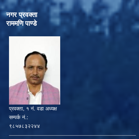
नगर प्रवक्ता
राममणि पाण्डे
प्रवक्ता, १ नं. वडा अध्यक्ष
सम्पर्क नं.:
९८५७८३२२४४