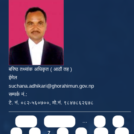
बरिष्ठ तथ्यांक अधिकृत ( आठौं तह )
ईमेल
suchana.adhikari@ghorahimun.gov.np
सम्पर्क नं.:
टे. नं. ०८२-५६०७००, मो.नं. ९८४७८६२६७८
Pages
« first
‹ previous
…
3
4
5
6
7
8
9
10
11