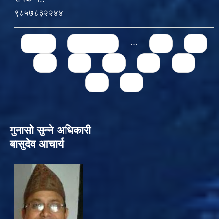
९८५७८३२२४४
Pages
« first
‹ previous
…
71
72
73
74
75
76
77
78
79
गुनासो सुन्‍ने अधिकारी
बासुदेव आचार्य