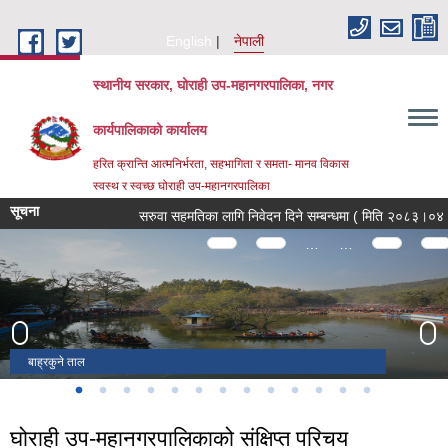
Skip to main content
English
नेपाली
स्थानीय सरकार, घोराही उप-महानगरपालिका, नगर
कार्यपालिकाको कार्यालय
हरित क्रान्ति आत्मनिर्भरता, सहभागिता र समता- मानव विकास
स्वस्थ र स्वच्छ घोराही उप-महानगरपालिका
सूचना
सरुवा सहमतिका लागि निवेदन दिने सम्बन्धमा ( मिति २०८३।०४।१८, थ
Pages
…
…
गोरक्ष रत्ननाथ मन्दिर
पाण्डबेश्वर मन्दिर स्थित त्रिसुल
गक्टैया जलाशय
डबरी जलाशय
आरोग्य ताल
बाह्रकुने ताल
बर्का नाच
नमछु बौद्ध गुम्बा
धोबघाट
ज्यामिरे दह
सवारीकोट
शिरडी शाई मन्दिर
घोरडौरा
घोराही उप-महानगरपालिकाको संक्षिप्त परिचय