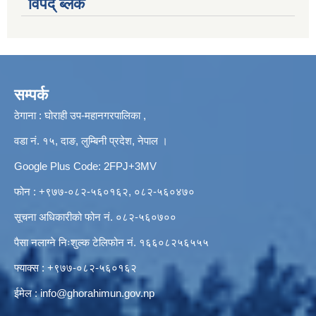
विपद् ब्लक
सम्पर्क
ठेगाना : घोराही उप-महानगरपालिका ,
वडा नं. १५, दाङ, लुम्बिनी प्रदेश, नेपाल ।
Google Plus Code: 2FPJ+3MV
फोन : +९७७-०८२-५६०१६२, ०८२-५६०४७०
सूचना अधिकारीको फोन नं. ०८२-५६०७००
पैसा नलाग्ने निःशुल्क टेलिफोन नं. १६६०८२५६५५५
फ्याक्स : +९७७-०८२-५६०१६२
ईमेल :
info@ghorahimun.gov.np