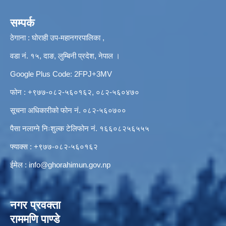
सम्पर्क
ठेगाना : घोराही उप-महानगरपालिका ,
वडा नं. १५, दाङ, लुम्बिनी प्रदेश, नेपाल ।
Google Plus Code: 2FPJ+3MV
फोन : +९७७-०८२-५६०१६२, ०८२-५६०४७०
सूचना अधिकारीको फोन नं. ०८२-५६०७००
पैसा नलाग्ने निःशुल्क टेलिफोन नं. १६६०८२५६५५५
फ्याक्स : +९७७-०८२-५६०१६२
ईमेल :
info@ghorahimun.gov.np
नगर प्रवक्ता
राममणि पाण्डे