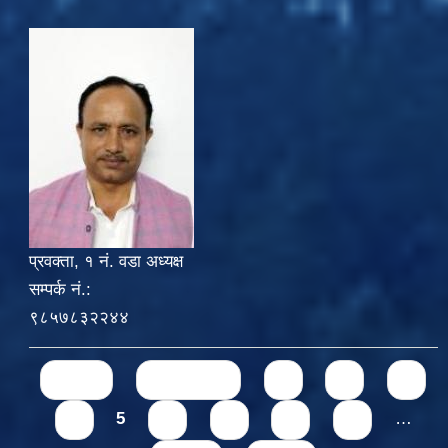
प्रवक्ता, १ नं. वडा अध्यक्ष
सम्पर्क नं.:
९८५७८३२२४४
Pages
« first
‹ previous
1
2
3
4
5
6
7
8
9
…