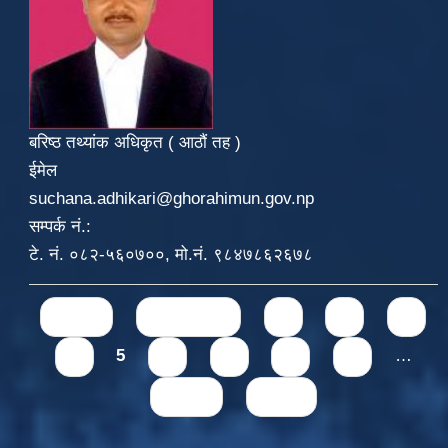
बरिष्ठ तथ्यांक अधिकृत ( आठौं तह )
ईमेल
suchana.adhikari@ghorahimun.gov.np
सम्पर्क नं.:
टे. नं. ०८२-५६०७००, मो.नं. ९८४७८६२६७८
Pages
« first
‹ previous
1
2
3
4
5
6
7
8
9
…
next ›
last »