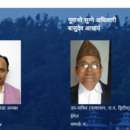
गुनासो सुन्‍ने अधिकारी
बासुदेव आचार्य
वडा अध्यक्ष
उप-सचिव (प्रशासन, रा.प. द्वितीय)
ईमेल
४
सम्पर्क नं.: