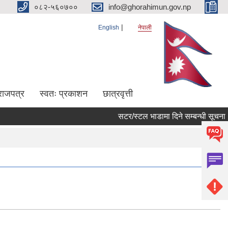
०८२-५६०७००
info@ghorahimun.gov.np
English
नेपाली
राजपत्र
स्वतः प्रकाशन
छात्रवृत्ती
सटर/स्टल भाडामा दिने सम्बन्धी सूचना (
Pages