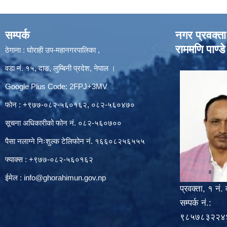
सम्पर्क
नगर प्रवक्ता
राममणि पाण्डे
ठेगाना : घोराही उप-महानगरपालिका ,
वडा नं. १५, दाङ, लुम्बिनी प्रदेश, नेपाल ।
Google Plus Code: 2FPJ+3MV
फोन : +९७७-०८२-५६०१६२, ०८२-५६०४७०
सूचना अधिकारीको फोन नं. ०८२-५६०७००
पैसा नलाग्ने निःशुल्क टेलिफोन नं. १६६०८२५६५५५
फ्याक्स : +९७७-०८२-५६०१६२
ईमेल :
info@ghorahimun.gov.np
प्रवक्ता, १ नं. 
सम्पर्क नं.:
९८५७८३२२४