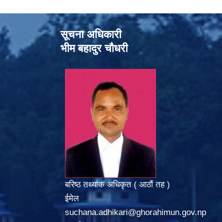
सूचना अधिकारी
भीम बहादुर चौधरी
बरिष्ठ तथ्यांक अधिकृत ( आठौं तह )
ईमेल
suchana.adhikari@ghorahimun.gov.np