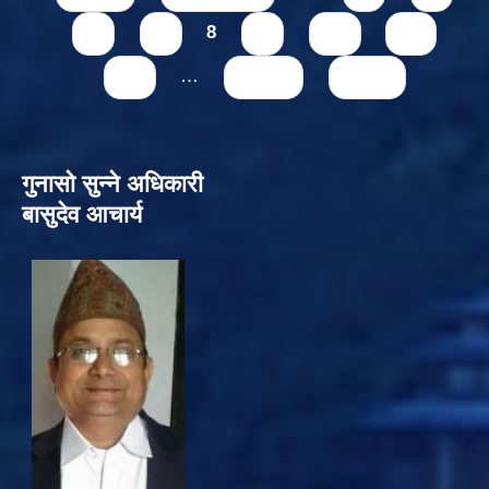
6
7
8
9
10
11
12
…
next ›
last »
गुनासो सुन्‍ने अधिकारी
बासुदेव आचार्य