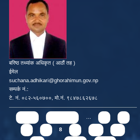
बरिष्ठ तथ्यांक अधिकृत ( आठौं तह )
ईमेल
suchana.adhikari@ghorahimun.gov.np
सम्पर्क नं.:
टे. नं. ०८२-५६०७००, मो.नं. ९८४७८६२६७८
Pages
« first
‹ previous
…
4
5
6
7
8
9
10
11