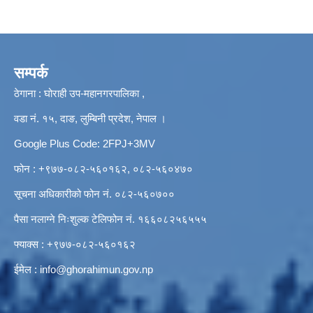
सम्पर्क
ठेगाना : घोराही उप-महानगरपालिका ,
वडा नं. १५, दाङ, लुम्बिनी प्रदेश, नेपाल ।
Google Plus Code: 2FPJ+3MV
फोन : +९७७-०८२-५६०१६२, ०८२-५६०४७०
सूचना अधिकारीको फोन नं. ०८२-५६०७००
पैसा नलाग्ने निःशुल्क टेलिफोन नं. १६६०८२५६५५५
फ्याक्स : +९७७-०८२-५६०१६२
ईमेल :
info@ghorahimun.gov.np