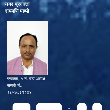
नगर प्रवक्ता
राममणि पाण्डे
प्रवक्ता, १ नं. वडा अध्यक्ष
सम्पर्क नं.:
९८५७८३२२४४
Pages
« first
‹ previous
…
4
5