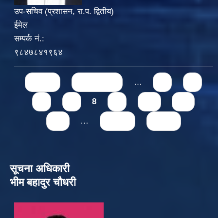
उप-सचिव (प्रशासन, रा.प. द्वितीय)
ईमेल
सम्पर्क नं.:
९८४७८४१९६४
Pages
« first
‹ previous
…
4
5
6
7
8
9
10
11
12
…
next ›
last »
सूचना अधिकारी
भीम बहादुर चौधरी