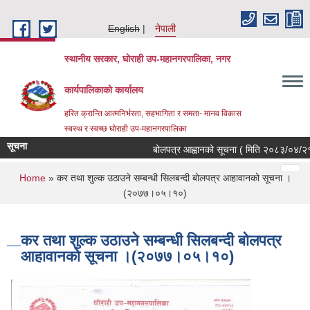
Skip to main content
English
नेपाली
स्थानीय सरकार, घोराही उप-महानगरपालिका, नगर
कार्यपालिकाको कार्यालय
हरित क्रान्ति आत्मनिर्भरता, सहभागिता र समता- मानव विकास
स्वस्थ र स्वच्छ घोराही उप-महानगरपालिका
सूचना
बोलपत्र आह्वानको सूचना ( मिति २०८३/०४/२१, थ
Pages
…
…
You are here
Home
» कर तथा शुल्क उठाउने सम्बन्धी सिलबन्दी बोलपत्र आहावानको सूचना ।
(२०७७।०५।१०)
कर तथा शुल्क उठाउने सम्बन्धी सिलबन्दी बोलपत्र
आहावानको सूचना ।(२०७७।०५।१०)