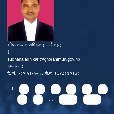
बरिष्ठ तथ्यांक अधिकृत ( आठौं तह )
ईमेल
suchana.adhikari@ghorahimun.gov.np
सम्पर्क नं.:
टे. नं. ०८२-५६०७००, मो.नं. ९८४७८६२६७८
Pages
1
2
3
4
5
6
7
8
9
…
next ›
last »