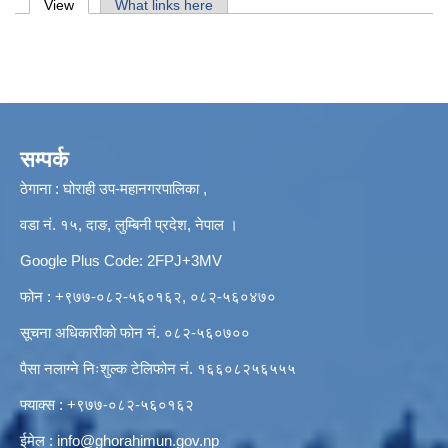
Primary tabs
View
(active tab)
What links here
सम्पर्क
ठेगाना : घोराही उप-महानगरपालिका ,
वडा नं. १५, दाङ, लुम्बिनी प्रदेश, नेपाल ।
Google Plus Code: 2FPJ+3MV
फोन : +९७७-०८२-५६०१६२, ०८२-५६०४७०
सूचना अधिकारीको फोन नं. ०८२-५६०७००
पैसा नलाग्ने निःशुल्क टेलिफोन नं. १६६०८२५६५५५
फ्याक्स : +९७७-०८२-५६०१६२
ईमेल :
info@ghorahimun.gov.np