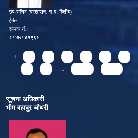
उप-सचिव (प्रशासन, रा.प. द्वितीय)
ईमेल
सम्पर्क नं.:
९८४७८४१९६४
Pages
1
2
3
4
5
6
7
8
9
…
next ›
last »
सूचना अधिकारी
भीम बहादुर चौधरी