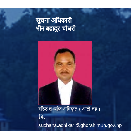
सूचना अधिकारी
भीम बहादुर चौधरी
बरिष्ठ तथ्यांक अधिकृत ( आठौं तह )
ईमेल
suchana.adhikari@ghorahimun.gov.np