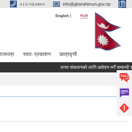
०८२-५६०७००
info@ghorahimun.gov.np
English
नेपाली
राजपत्र
स्वतः प्रकाशन
छात्रवृत्ती
लगत संकलनको लागि आवेदन भर्ने सम्बन्धी सूच
Pages