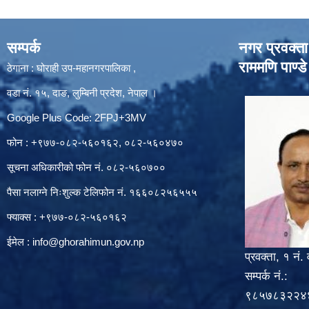
सम्पर्क
नगर प्रवक्ता
राममणि पाण्डे
ठेगाना : घोराही उप-महानगरपालिका ,
वडा नं. १५, दाङ, लुम्बिनी प्रदेश, नेपाल ।
Google Plus Code: 2FPJ+3MV
फोन : +९७७-०८२-५६०१६२, ०८२-५६०४७०
सूचना अधिकारीको फोन नं. ०८२-५६०७००
पैसा नलाग्ने निःशुल्क टेलिफोन नं. १६६०८२५६५५५
फ्याक्स : +९७७-०८२-५६०१६२
ईमेल :
info@ghorahimun.gov.np
प्रवक्ता, १ नं. 
सम्पर्क नं.:
९८५७८३२२४