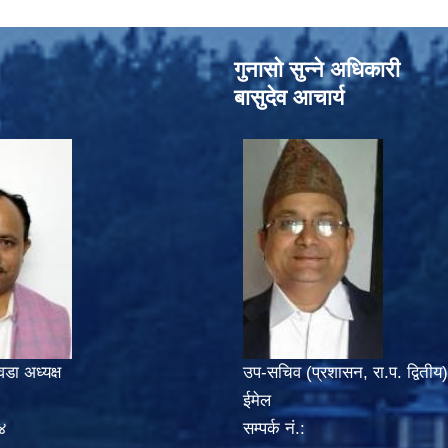
गुनासो सुन्‍ने अधिकारी
बासुदेव आचार्य
वडा अध्यक्ष
उप-सचिव (प्रशासन, रा.प. द्वितीय)
ईमेल
४
सम्पर्क नं.: