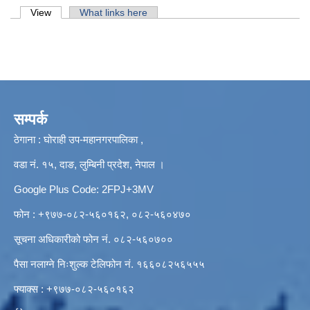
Primary tabs
View
(active tab)
What links here
सम्पर्क
ठेगाना : घोराही उप-महानगरपालिका ,
वडा नं. १५, दाङ, लुम्बिनी प्रदेश, नेपाल ।
Google Plus Code: 2FPJ+3MV
फोन : +९७७-०८२-५६०१६२, ०८२-५६०४७०
सूचना अधिकारीको फोन नं. ०८२-५६०७००
पैसा नलाग्ने निःशुल्क टेलिफोन नं. १६६०८२५६५५५
फ्याक्स : +९७७-०८२-५६०१६२