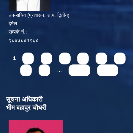
उप-सचिव (प्रशासन, रा.प. द्वितीय)
ईमेल
सम्पर्क नं.:
९८४७८४१९६४
Pages
1
2
3
4
5
6
7
8
9
…
next ›
last »
सूचना अधिकारी
भीम बहादुर चौधरी