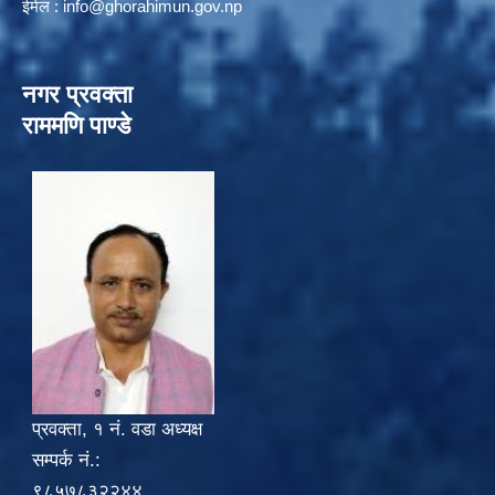
ईमेल :
info@ghorahimun.gov.np
नगर प्रवक्ता
राममणि पाण्डे
प्रवक्ता, १ नं. वडा अध्यक्ष
सम्पर्क नं.:
९८५७८३२२४४