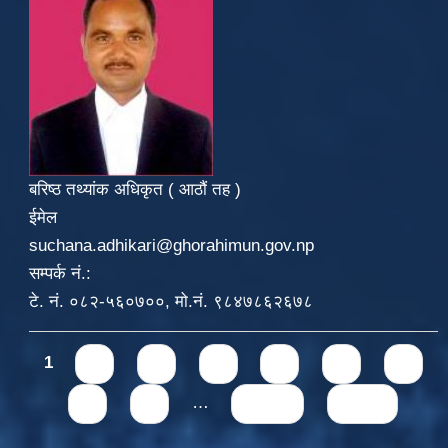
बरिष्ठ तथ्यांक अधिकृत ( आठौं तह )
ईमेल
suchana.adhikari@ghorahimun.gov.np
सम्पर्क नं.:
टे. नं. ०८२-५६०७००, मो.नं. ९८४७८६२६७८
Pages
1
2
3
4
5
6
7
8
9
…
next ›
last »