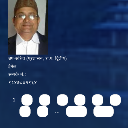
उप-सचिव (प्रशासन, रा.प. द्वितीय)
ईमेल
सम्पर्क नं.:
९८४७८४१९६४
Pages
1
2
3
4
5
6
7
8
9
…
next ›
last »