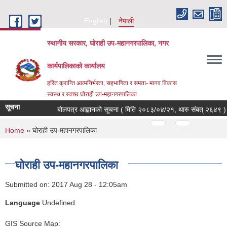
Skip to main content
English
नेपाली
स्थानीय सरकार, घोराही उप-महानगरपालिका, नगर
कार्यपालिकाको कार्यालय
हरित क्रान्ति आत्मनिर्भरता, सहभागिता र समता- मानव विकास
स्वस्थ र स्वच्छ घोराही उप-महानगरपालिका
सूचना
बोलपत्र आह्वानको सूचना ( मिति २०८३/०४/२१, थारु संबत् २६४९ )
ब
Pages
…
…
You are here
Home
» घोराही उप-महानगरपालिका
घोराही उप-महानगरपालिका
Submitted on:
2017 Aug 28 - 12:05am
Language
Undefined
GIS Source Map: