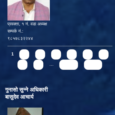
प्रवक्ता, १ नं. वडा अध्यक्ष
सम्पर्क नं.:
९८५७८३२२४४
Pages
1
2
3
4
5
6
7
8
9
…
next ›
last »
गुनासो सुन्‍ने अधिकारी
बासुदेव आचार्य