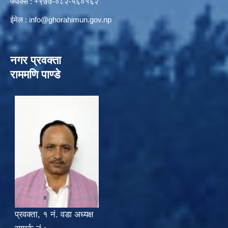
फ्याक्स : +९७७-०८२-५६०१६२
ईमेल :
info@ghorahimun.gov.np
नगर प्रवक्ता
राममणि पाण्डे
प्रवक्ता, १ नं. वडा अध्यक्ष