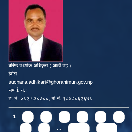
बरिष्ठ तथ्यांक अधिकृत ( आठौं तह )
ईमेल
suchana.adhikari@ghorahimun.gov.np
सम्पर्क नं.:
टे. नं. ०८२-५६०७००, मो.नं. ९८४७८६२६७८
Pages
1
2
3
4
5
6
7
8
9
…
next ›
last »