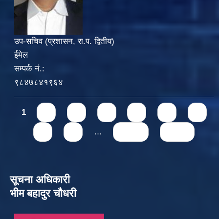
उप-सचिव (प्रशासन, रा.प. द्वितीय)
ईमेल
सम्पर्क नं.:
९८४७८४१९६४
Pages
1
2
3
4
5
6
7
8
9
…
next ›
last »
सूचना अधिकारी
भीम बहादुर चौधरी