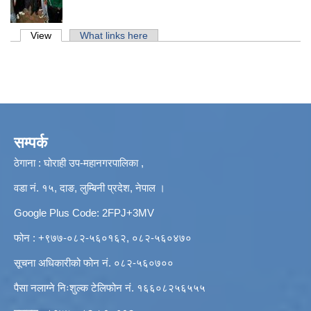
Primary tabs
View
(active tab)
What links here
सम्पर्क
ठेगाना : घोराही उप-महानगरपालिका ,
वडा नं. १५, दाङ, लुम्बिनी प्रदेश, नेपाल ।
Google Plus Code: 2FPJ+3MV
फोन : +९७७-०८२-५६०१६२, ०८२-५६०४७०
सूचना अधिकारीको फोन नं. ०८२-५६०७००
पैसा नलाग्ने निःशुल्क टेलिफोन नं. १६६०८२५६५५५