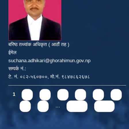
बरिष्ठ तथ्यांक अधिकृत ( आठौं तह )
ईमेल
suchana.adhikari@ghorahimun.gov.np
सम्पर्क नं.:
टे. नं. ०८२-५६०७००, मो.नं. ९८४७८६२६७८
Pages
1
2
3
4
5
6
7
8
9
…
next ›
last »