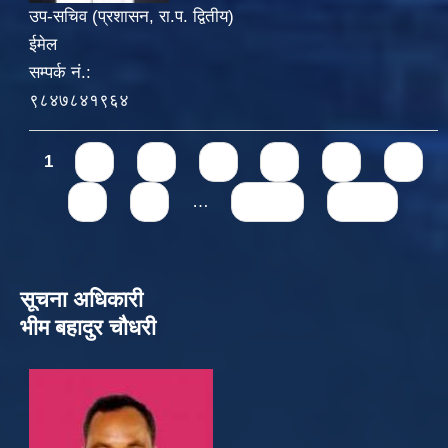
उप-सचिव (प्रशासन, रा.प. द्वितीय)
ईमेल
सम्पर्क नं.:
९८४७८४१९६४
Pages
1
2
3
4
5
6
7
8
9
…
next ›
last »
सूचना अधिकारी
भीम बहादुर चौधरी