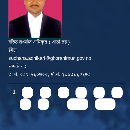
बरिष्ठ तथ्यांक अधिकृत ( आठौं तह )
ईमेल
suchana.adhikari@ghorahimun.gov.np
सम्पर्क नं.:
टे. नं. ०८२-५६०७००, मो.नं. ९८४७८६२६७८
Pages
1
2
3
4
5
6
7
8
9
…
next ›
last »