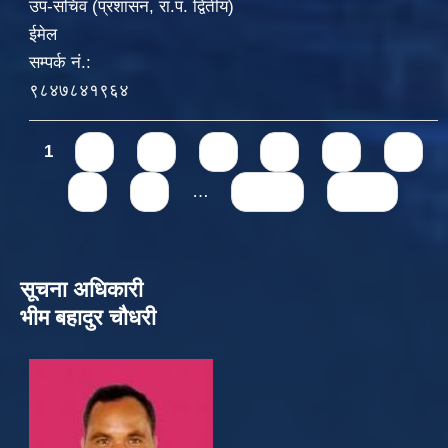
उप-सचिव (प्रशासन, रा.प. द्वितीय)
ईमेल
सम्पर्क नं.:
९८४७८४१९६४
Pages
1
2
3
4
5
6
7
8
9
…
next ›
last »
सूचना अधिकारी
भीम बहादुर चौधरी