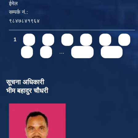
ईमेल
सम्पर्क नं.:
९८४७८४१९६४
Pages
1
2
3
4
5
6
7
8
9
…
next ›
last »
सूचना अधिकारी
भीम बहादुर चौधरी