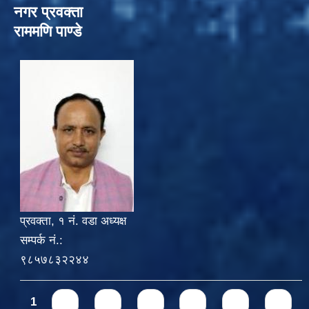
नगर प्रवक्ता
राममणि पाण्डे
प्रवक्ता, १ नं. वडा अध्यक्ष
सम्पर्क नं.:
९८५७८३२२४४
Pages
1
2
3
4
5
6
7