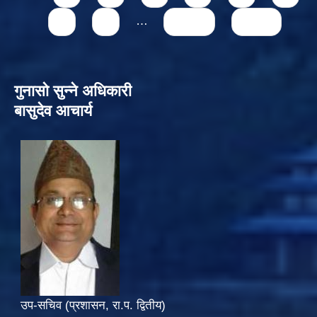
8
9
…
next ›
last »
गुनासो सुन्‍ने अधिकारी
बासुदेव आचार्य
उप-सचिव (प्रशासन, रा.प. द्वितीय)