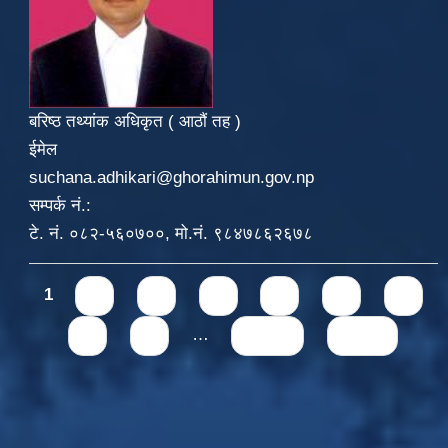
बरिष्ठ तथ्यांक अधिकृत ( आठौं तह )
ईमेल
suchana.adhikari@ghorahimun.gov.np
सम्पर्क नं.:
टे. नं. ०८२-५६०७००, मो.नं. ९८४७८६२६७८
Pages
1
2
3
4
5
6
7
8
9
…
next ›
last »