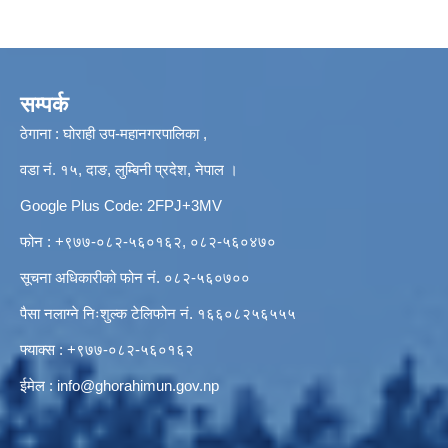
सम्पर्क
ठेगाना : घोराही उप-महानगरपालिका ,
वडा नं. १५, दाङ, लुम्बिनी प्रदेश, नेपाल ।
Google Plus Code: 2FPJ+3MV
फोन : +९७७-०८२-५६०१६२, ०८२-५६०४७०
सूचना अधिकारीको फोन नं. ०८२-५६०७००
पैसा नलाग्ने निःशुल्क टेलिफोन नं. १६६०८२५६५५५
फ्याक्स : +९७७-०८२-५६०१६२
ईमेल :
info@ghorahimun.gov.np