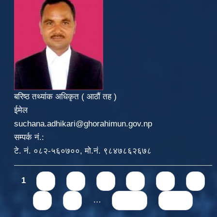
बरिष्ठ तथ्यांक अधिकृत ( आठौं तह )
ईमेल
suchana.adhikari@ghorahimun.gov.np
सम्पर्क नं.:
टे. नं. ०८२-५६०७००, मो.नं. ९८४७८६२६७८
Pages
1
2
3
4
5
6
7
8
9
…
next ›
last »