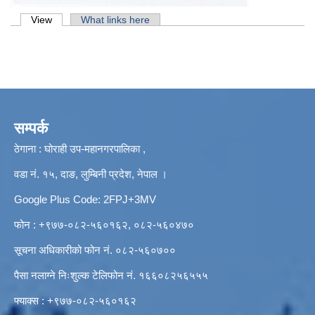
Primary tabs
View
(active tab)
What links here
सम्पर्क
ठेगाना : घोराही उप-महानगरपालिका ,
वडा नं. १५, दाङ, लुम्बिनी प्रदेश, नेपाल ।
Google Plus Code: 2FPJ+3MV
फोन : +९७७-०८२-५६०१६२, ०८२-५६०४७०
सूचना अधिकारीको फोन नं. ०८२-५६०७००
पैसा नलाग्ने निःशुल्क टेलिफोन नं. १६६०८२५६५५५
फ्याक्स : +९७७-०८२-५६०१६२