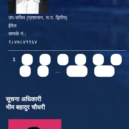
उप-सचिव (प्रशासन, रा.प. द्वितीय)
ईमेल
सम्पर्क नं.:
९८४७८४१९६४
Pages
1
2
3
4
5
6
7
8
9
…
next ›
last »
सूचना अधिकारी
भीम बहादुर चौधरी