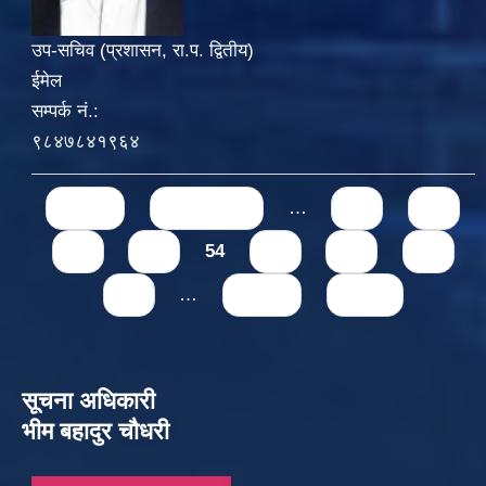
उप-सचिव (प्रशासन, रा.प. द्वितीय)
ईमेल
सम्पर्क नं.:
९८४७८४१९६४
Pages
« first
‹ previous
…
50
51
52
53
54
55
56
57
58
…
next ›
last »
सूचना अधिकारी
भीम बहादुर चौधरी