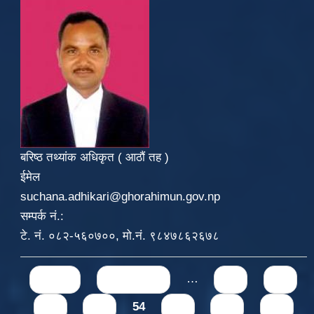
बरिष्ठ तथ्यांक अधिकृत ( आठौं तह )
ईमेल
suchana.adhikari@ghorahimun.gov.np
सम्पर्क नं.:
टे. नं. ०८२-५६०७००, मो.नं. ९८४७८६२६७८
Pages
« first
‹ previous
…
50
51
52
53
54
55
56
57