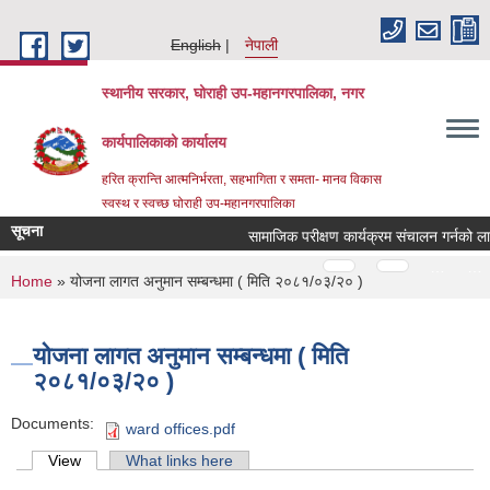
Skip to main content
English
नेपाली
स्थानीय सरकार, घोराही उप-महानगरपालिका, नगर
कार्यपालिकाको कार्यालय
हरित क्रान्ति आत्मनिर्भरता, सहभागिता र समता- मानव विकास
स्वस्थ र स्वच्छ घोराही उप-महानगरपालिका
सूचना
सामाजिक परीक्षण कार्यक्रम संचालन गर्नको लागि 
Pages
…
…
You are here
Home
» योजना लागत अनुमान सम्बन्धमा ( मिति २०८१/०३/२० )
योजना लागत अनुमान सम्बन्धमा ( मिति
२०८१/०३/२० )
Documents:
ward offices.pdf
Primary tabs
View
(active tab)
What links here