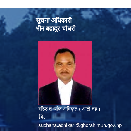
सूचना अधिकारी
भीम बहादुर चौधरी
बरिष्ठ तथ्यांक अधिकृत ( आठौं तह )
ईमेल
suchana.adhikari@ghorahimun.gov.np