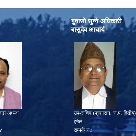
गुनासो सुन्‍ने अधिकारी
बासुदेव आचार्य
वडा अध्यक्ष
उप-सचिव (प्रशासन, रा.प. द्वितीय)
ईमेल
४
सम्पर्क नं.: