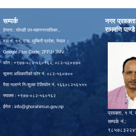
सम्पर्क
नगर प्रवक्ता
राममणि पाण्डे
ठेगाना : घोराही उप-महानगरपालिका ,
वडा नं. १५, दाङ, लुम्बिनी प्रदेश, नेपाल ।
Google Plus Code: 2FPJ+3MV
फोन : +९७७-०८२-५६०१६२, ०८२-५६०४७०
सूचना अधिकारीको फोन नं. ०८२-५६०७००
पैसा नलाग्ने निःशुल्क टेलिफोन नं. १६६०८२५६५५५
फ्याक्स : +९७७-०८२-५६०१६२
ईमेल :
info@ghorahimun.gov.np
प्रवक्ता, १ नं. 
सम्पर्क नं.:
९८५७८३२२४