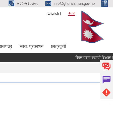
०८२-५६०७००
info@ghorahimun.gov.np
English
नेपाली
राजपत्र
स्वतः प्रकाशन
छात्रवृत्ती
रिक्त पदमा स्थायी शिक्षक सरु
Pages