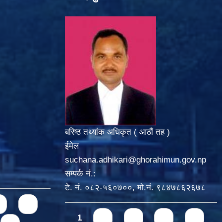
बरिष्ठ तथ्यांक अधिकृत ( आठौं तह )
ईमेल
suchana.adhikari@ghorahimun.gov.np
सम्पर्क नं.:
टे. नं. ०८२-५६०७००, मो.नं. ९८४७८६२६७८
5
Pages
1
2
3
4
5