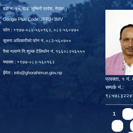
वडा नं. १५, दाङ, लुम्बिनी प्रदेश, नेपाल ।
Google Plus Code: 2FPJ+3MV
फोन : +९७७-०८२-५६०१६२, ०८२-५६०४७०
सूचना अधिकारीको फोन नं. ०८२-५६०७००
पैसा नलाग्ने निःशुल्क टेलिफोन नं. १६६०८२५६५५५
फ्याक्स : +९७७-०८२-५६०१६२
ईमेल :
info@ghorahimun.gov.np
प्रवक्ता, १ नं. 
सम्पर्क नं.:
९८५७८३२२४
Pages
1
2
6