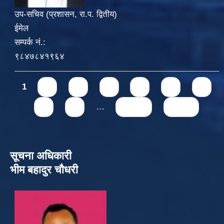
उप-सचिव (प्रशासन, रा.प. द्वितीय)
ईमेल
सम्पर्क नं.:
९८४७८४१९६४
Pages
1
2
3
4
5
6
7
8
9
…
next ›
last »
सूचना अधिकारी
भीम बहादुर चौधरी