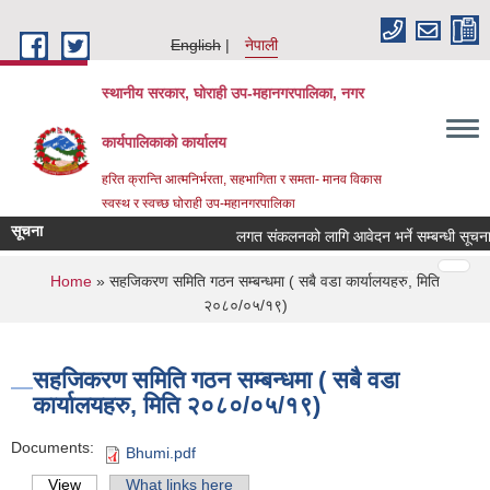
Skip to main content
English
नेपाली
स्थानीय सरकार, घोराही उप-महानगरपालिका, नगर
कार्यपालिकाको कार्यालय
हरित क्रान्ति आत्मनिर्भरता, सहभागिता र समता- मानव विकास
स्वस्थ र स्वच्छ घोराही उप-महानगरपालिका
सूचना
लगत संकलनको लागि आवेदन भर्ने सम्बन्धी सूचना 
Pages
…
…
You are here
Home
» सहजिकरण समिति गठन सम्बन्धमा ( सबै वडा कार्यालयहरु, मिति
२०८०/०५/१९)
सहजिकरण समिति गठन सम्बन्धमा ( सबै वडा
कार्यालयहरु, मिति २०८०/०५/१९)
Documents:
Bhumi.pdf
View
(active tab)
What links here