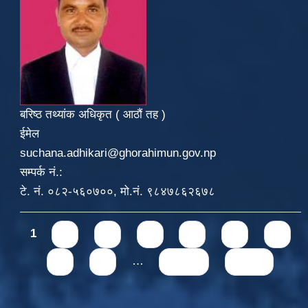
बरिष्ठ तथ्यांक अधिकृत ( आठौं तह )
ईमेल
suchana.adhikari@ghorahimun.gov.np
सम्पर्क नं.:
टे. नं. ०८२-५६०७००, मो.नं. ९८४७८६२६७८
Pages
1
2
3
4
5
6
7
8
9
…
next ›
last »