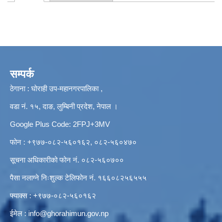
Primary tabs
सम्पर्क
ठेगाना : घोराही उप-महानगरपालिका ,
वडा नं. १५, दाङ, लुम्बिनी प्रदेश, नेपाल ।
Google Plus Code: 2FPJ+3MV
फोन : +९७७-०८२-५६०१६२, ०८२-५६०४७०
सूचना अधिकारीको फोन नं. ०८२-५६०७००
पैसा नलाग्ने निःशुल्क टेलिफोन नं. १६६०८२५६५५५
फ्याक्स : +९७७-०८२-५६०१६२
ईमेल :
info@ghorahimun.gov.np