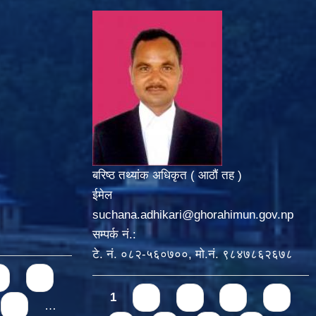
बरिष्ठ तथ्यांक अधिकृत ( आठौं तह )
ईमेल
suchana.adhikari@ghorahimun.gov.np
सम्पर्क नं.:
टे. नं. ०८२-५६०७००, मो.नं. ९८४७८६२६७८
5
Pages
1
2
3
4
5
9
…