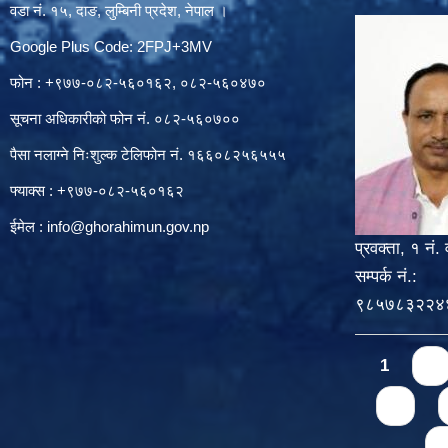
वडा नं. १५, दाङ, लुम्बिनी प्रदेश, नेपाल ।
Google Plus Code: 2FPJ+3MV
फोन : +९७७-०८२-५६०१६२, ०८२-५६०४७०
सूचना अधिकारीको फोन नं. ०८२-५६०७००
पैसा नलाग्ने निःशुल्क टेलिफोन नं. १६६०८२५६५५५
फ्याक्स : +९७७-०८२-५६०१६२
ईमेल :
info@ghorahimun.gov.np
प्रवक्ता, १ नं. 
सम्पर्क नं.:
९८५७८३२२४
Pages
1
2
6
n