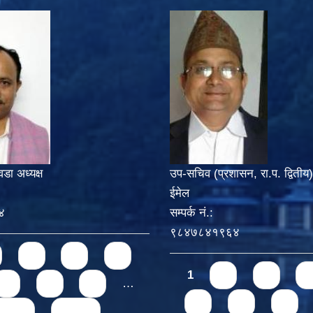
वडा अध्यक्ष
उप-सचिव (प्रशासन, रा.प. द्वितीय)
ईमेल
४
सम्पर्क नं.:
९८४७८४१९६४
3
4
5
Pages
1
2
3
4
7
8
9
…
6
7
8
ext ›
last »