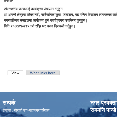
तपशील
टोलस्तरीय सरसफाई कार्यक्रम संचालन गर्नुहुन |
आ आफ्नो क्षेत्रमा रहेका नदी, सार्वजनिक कुवा, जलाशय, मठ मन्दिर विद्यालय लागयतका स
नगरपालिका सभाहलमा आयोजना हुने कार्यक्रममा उपस्थित हुनुहुन |
मिति २०७३/१०/१५ गते साँझ घर घरमा दिपावली गर्नुहुन |
Primary tabs
View
(active tab)
What links here
सम्पर्क
नगर प्रवक्ता
राममणि पाण्डे
ठेगाना : घोराही उप-महानगरपालिका ,