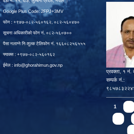
वडा नं. १५, दाङ, लुम्बिनी प्रदेश, नेपाल ।
Google Plus Code: 2FPJ+3MV
फोन : +९७७-०८२-५६०१६२, ०८२-५६०४७०
सूचना अधिकारीको फोन नं. ०८२-५६०७००
पैसा नलाग्ने निःशुल्क टेलिफोन नं. १६६०८२५६५५५
फ्याक्स : +९७७-०८२-५६०१६२
ईमेल :
info@ghorahimun.gov.np
प्रवक्ता, १ नं. 
सम्पर्क नं.:
९८५७८३२२४
Pages
1
2
6
n