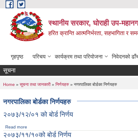
Skip to main content
स्थानीय सरकार, घोराही उप-महानग
हरित क्रान्ति आत्मनिर्भरता, सहभागिता र स
गृहपृष्ठ
परिचय
कार्यक्रम तथा परियोजना
निवेदनको ढाँ
सूचना
You are here
Home
»
सूचना तथा जानकारी
»
निर्णयहरु
» नगरपालिका बोर्डका निर्णयहरु
नगरपालिका बोर्डका निर्णयहरु
२०७३/१२/०१ को बोर्ड निर्णय
Read more
about २०७३/१२/०१ को बोर्ड निर्णय
२०७३/११/१०को बोर्ड निर्णय