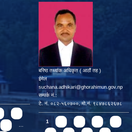
बरिष्ठ तथ्यांक अधिकृत ( आठौं तह )
ईमेल
suchana.adhikari@ghorahimun.gov.np
सम्पर्क नं.:
टे. नं. ०८२-५६०७००, मो.नं. ९८४७८६२६७८
5
Pages
1
2
3
4
5
9
…