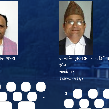
वडा अध्यक्ष
उप-सचिव (प्रशासन, रा.प. द्वितीय)
ईमेल
४
सम्पर्क नं.:
९८४७८४१९६४
3
4
5
Pages
1
2
3
4
7
8
9
…
6
7
8
ext ›
last »