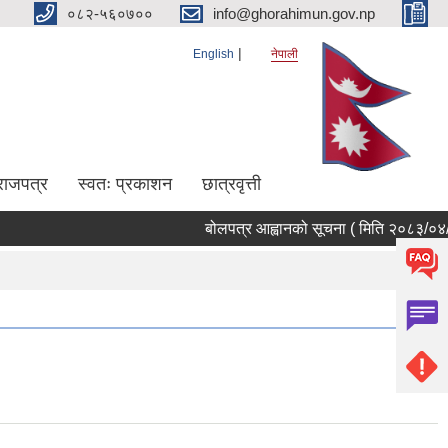
०८२-५६०७००
info@ghorahimun.gov.np
English
नेपाली
राजपत्र
स्वतः प्रकाशन
छात्रवृत्ती
बोलपत्र आह्वानको सूचना ( मिति २०८३/०४/२१,
Pages