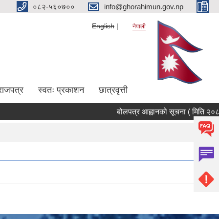
०८२-५६०७००
info@ghorahimun.gov.np
English
नेपाली
राजपत्र
स्वतः प्रकाशन
छात्रवृत्ती
बोलपत्र आह्वानको सूचना ( मिति २०८३/०
Pages