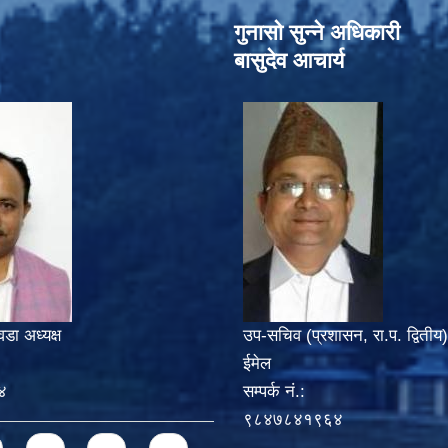
गुनासो सुन्‍ने अधिकारी
बासुदेव आचार्य
वडा अध्यक्ष
उप-सचिव (प्रशासन, रा.प. द्वितीय)
ईमेल
४
सम्पर्क नं.:
९८४७८४१९६४