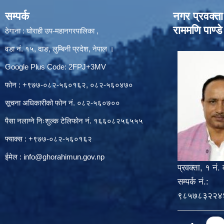
सम्पर्क
नगर प्रवक्ता
राममणि पाण्डे
ठेगाना : घोराही उप-महानगरपालिका ,
वडा नं. १५, दाङ, लुम्बिनी प्रदेश, नेपाल ।
Google Plus Code: 2FPJ+3MV
फोन : +९७७-०८२-५६०१६२, ०८२-५६०४७०
सूचना अधिकारीको फोन नं. ०८२-५६०७००
पैसा नलाग्ने निःशुल्क टेलिफोन नं. १६६०८२५६५५५
फ्याक्स : +९७७-०८२-५६०१६२
ईमेल :
info@ghorahimun.gov.np
प्रवक्ता, १ नं. 
सम्पर्क नं.:
९८५७८३२२४
Pages