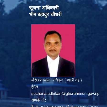
सूचना अधिकारी
भीम बहादुर चौधरी
बरिष्ठ तथ्यांक अधिकृत ( आठौं तह )
ईमेल
suchana.adhikari@ghorahimun.gov.np
सम्पर्क नं.:
टे. नं. ०८२-५६०७००, मो.नं. ९८४७८६२६७८