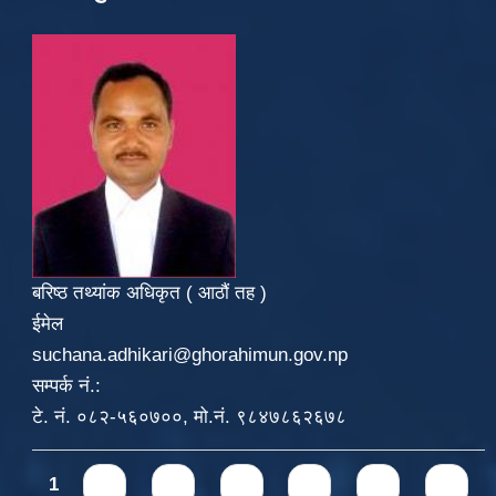
बरिष्ठ तथ्यांक अधिकृत ( आठौं तह )
ईमेल
suchana.adhikari@ghorahimun.gov.np
सम्पर्क नं.:
टे. नं. ०८२-५६०७००, मो.नं. ९८४७८६२६७८
Pages
1
2
3
4
5
6
7