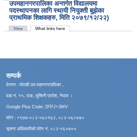
उपमहानगरपालिका अन्तर्गत विद्यालयमा
पदस्थापनका लागि स्थायी नियुक्ती बुझेका
प्राथमिक शिक्षकहरु, मिति २०७९/१२/२२)
Primary tabs
View
What links here
(active tab)
सम्पर्क
ठेगाना : घोराही उप-महानगरपालिका ,
वडा नं. १५, दाङ, लुम्बिनी प्रदेश, नेपाल ।
Google Plus Code: 2FPJ+3MV
फोन : +९७७-०८२-५६०१६२, ०८२-५६०४७०
सूचना अधिकारीको फोन नं. ०८२-५६०७००