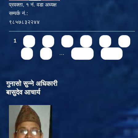
प्रवक्ता, १ नं. वडा अध्यक्ष
सम्पर्क नं.:
९८५७८३२२४४
Pages
1
2
3
4
5
6
7
8
9
…
next ›
last »
गुनासो सुन्‍ने अधिकारी
बासुदेव आचार्य