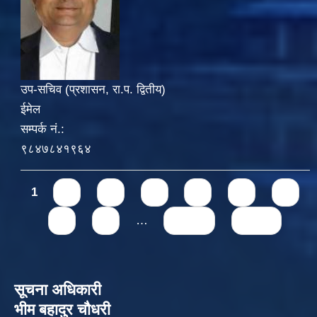
उप-सचिव (प्रशासन, रा.प. द्वितीय)
ईमेल
सम्पर्क नं.:
९८४७८४१९६४
Pages
1
2
3
4
5
6
7
8
9
…
next ›
last »
सूचना अधिकारी
भीम बहादुर चौधरी