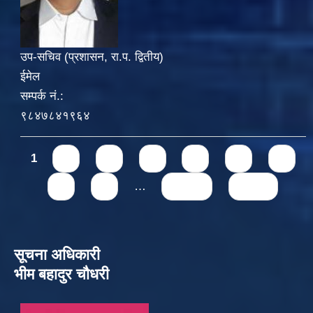
उप-सचिव (प्रशासन, रा.प. द्वितीय)
ईमेल
सम्पर्क नं.:
९८४७८४१९६४
Pages
1
2
3
4
5
6
7
8
9
…
next ›
last »
सूचना अधिकारी
भीम बहादुर चौधरी