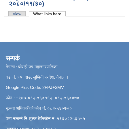
२०८०/११/३०)
Primary tabs
View
What links here
(active tab)
सम्पर्क
ठेगाना : घोराही उप-महानगरपालिका ,
वडा नं. १५, दाङ, लुम्बिनी प्रदेश, नेपाल ।
Google Plus Code: 2FPJ+3MV
फोन : +९७७-०८२-५६०१६२, ०८२-५६०४७०
सूचना अधिकारीको फोन नं. ०८२-५६०७००
पैसा नलाग्ने निःशुल्क टेलिफोन नं. १६६०८२५६५५५
फ्याक्स : +९७७-०८२-५६०१६२