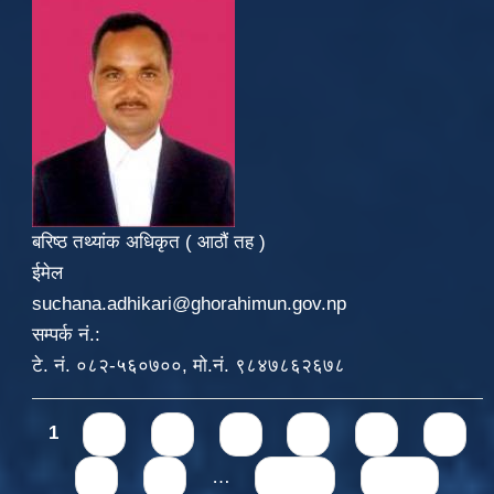
बरिष्ठ तथ्यांक अधिकृत ( आठौं तह )
ईमेल
suchana.adhikari@ghorahimun.gov.np
सम्पर्क नं.:
टे. नं. ०८२-५६०७००, मो.नं. ९८४७८६२६७८
Pages
1
2
3
4
5
6
7
8
9
…
next ›
last »