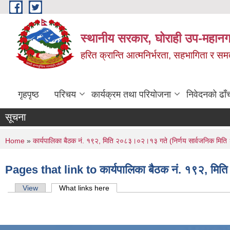
Skip to main content
स्थानीय सरकार, घोराही उप-महानग
हरित क्रान्ति आत्मनिर्भरता, सहभागिता र स
गृहपृष्ठ
परिचय
कार्यक्रम तथा परियोजना
निवेदनको ढाँ
सूचना
You are here
Home
»
कार्यपालिका बैठक नं. १९२, मिति २०८३।०२।१३ गते (निर्णय सार्वजनिक मि
Pages that link to कार्यपालिका बैठक नं. १९२, मि
Primary tabs
View
What links here
(active tab)