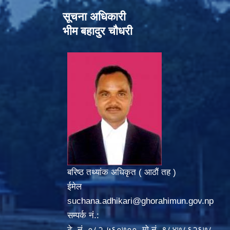
सूचना अधिकारी
भीम बहादुर चौधरी
बरिष्ठ तथ्यांक अधिकृत ( आठौं तह )
ईमेल
suchana.adhikari@ghorahimun.gov.np
सम्पर्क नं.:
टे. नं. ०८२-५६०७००, मो.नं. ९८४७८६२६७८