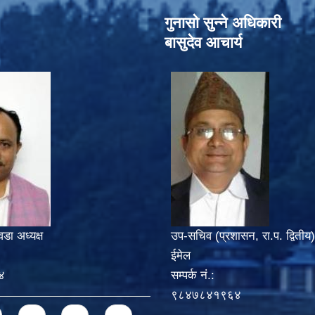
गुनासो सुन्‍ने अधिकारी
बासुदेव आचार्य
वडा अध्यक्ष
उप-सचिव (प्रशासन, रा.प. द्वितीय)
ईमेल
४
सम्पर्क नं.:
९८४७८४१९६४