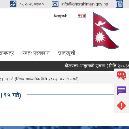
०८२-५६०७००
info@ghorahimun.gov.np
English
नेपाली
राजपत्र
स्वतः प्रकाशन
छात्रवृत्ती
बोलपत्र आह्वानको सूचना ( मिति २०८३/०४/
Pages
२।१३ गते (निर्णय सार्वजनिक मिति २०८२।०२।१५ गते)
।१५ गते)