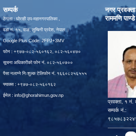
सम्पर्क
नगर प्रवक्ता
राममणि पाण्डे
ठेगाना : घोराही उप-महानगरपालिका ,
वडा नं. १५, दाङ, लुम्बिनी प्रदेश, नेपाल ।
Google Plus Code: 2FPJ+3MV
फोन : +९७७-०८२-५६०१६२, ०८२-५६०४७०
सूचना अधिकारीको फोन नं. ०८२-५६०७००
पैसा नलाग्ने निःशुल्क टेलिफोन नं. १६६०८२५६५५५
फ्याक्स : +९७७-०८२-५६०१६२
ईमेल :
info@ghorahimun.gov.np
प्रवक्ता, १ नं. 
सम्पर्क नं.:
९८५७८३२२४
Pages