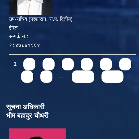
उप-सचिव (प्रशासन, रा.प. द्वितीय)
ईमेल
सम्पर्क नं.:
९८४७८४१९६४
Pages
1
2
3
4
5
6
7
8
9
…
next ›
last »
सूचना अधिकारी
भीम बहादुर चौधरी