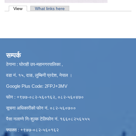
Primary tabs
View
(active tab)
What links here
सम्पर्क
ठेगाना : घोराही उप-महानगरपालिका ,
वडा नं. १५, दाङ, लुम्बिनी प्रदेश, नेपाल ।
Google Plus Code: 2FPJ+3MV
फोन : +९७७-०८२-५६०१६२, ०८२-५६०४७०
सूचना अधिकारीको फोन नं. ०८२-५६०७००
पैसा नलाग्ने निःशुल्क टेलिफोन नं. १६६०८२५६५५५
फ्याक्स : +९७७-०८२-५६०१६२