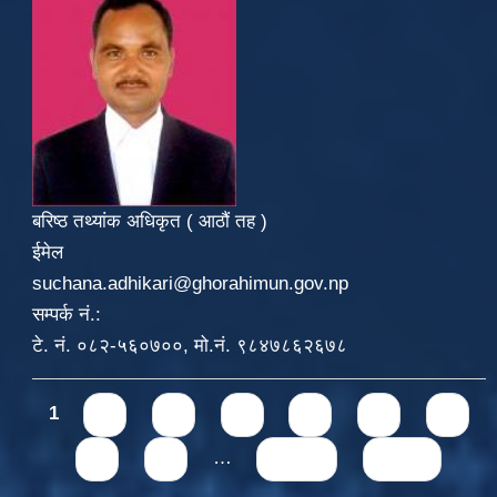
बरिष्ठ तथ्यांक अधिकृत ( आठौं तह )
ईमेल
suchana.adhikari@ghorahimun.gov.np
सम्पर्क नं.:
टे. नं. ०८२-५६०७००, मो.नं. ९८४७८६२६७८
Pages
1
2
3
4
5
6
7
8
9
…
next ›
last »